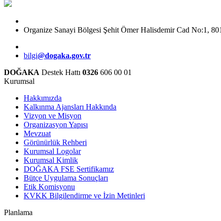
Organize Sanayi Bölgesi Şehit Ömer Halisdemir Cad No:1, 
bilgi
@dogaka.gov.tr
DOĞAKA
Destek Hattı
0326
606 00 01
Kurumsal
Hakkımızda
Kalkınma Ajansları Hakkında
Vizyon ve Misyon
Organizasyon Yapısı
Mevzuat
Görünürlük Rehberi
Kurumsal Logolar
Kurumsal Kimlik
DOĞAKA FSE Sertifikamız
Bütçe Uygulama Sonuçları
Etik Komisyonu
KVKK Bilgilendirme ve İzin Metinleri
Planlama