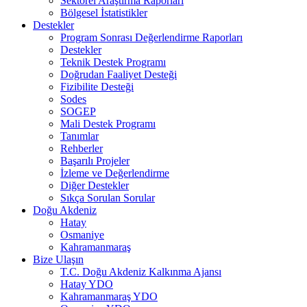
Sektörel Araştırma Raporları
Bölgesel İstatistikler
Destekler
Program Sonrası Değerlendirme Raporları
Destekler
Teknik Destek Programı
Doğrudan Faaliyet Desteği
Fizibilite Desteği
Sodes
SOGEP
Mali Destek Programı
Tanımlar
Rehberler
Başarılı Projeler
İzleme ve Değerlendirme
Diğer Destekler
Sıkça Sorulan Sorular
Doğu Akdeniz
Hatay
Osmaniye
Kahramanmaraş
Bize Ulaşın
T.C. Doğu Akdeniz Kalkınma Ajansı
Hatay YDO
Kahramanmaraş YDO