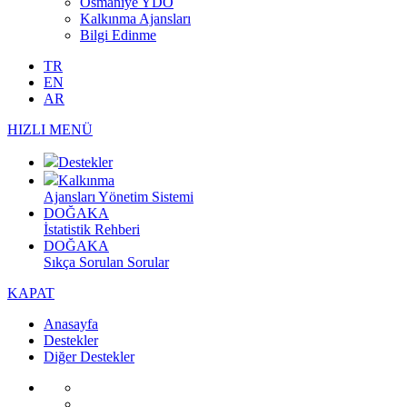
Osmaniye YDO
Kalkınma Ajansları
Bilgi Edinme
TR
EN
AR
HIZLI MENÜ
Destekler
Kalkınma
Ajansları Yönetim Sistemi
DOĞAKA
İstatistik Rehberi
DOĞAKA
Sıkça Sorulan Sorular
KAPAT
Anasayfa
Destekler
Diğer Destekler