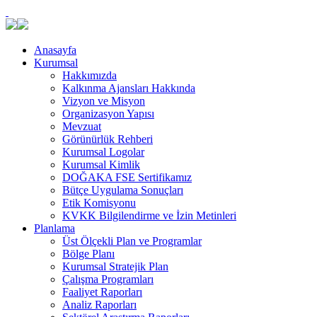
Anasayfa
Kurumsal
Hakkımızda
Kalkınma Ajansları Hakkında
Vizyon ve Misyon
Organizasyon Yapısı
Mevzuat
Görünürlük Rehberi
Kurumsal Logolar
Kurumsal Kimlik
DOĞAKA FSE Sertifikamız
Bütçe Uygulama Sonuçları
Etik Komisyonu
KVKK Bilgilendirme ve İzin Metinleri
Planlama
Üst Ölçekli Plan ve Programlar
Bölge Planı
Kurumsal Stratejik Plan
Çalışma Programları
Faaliyet Raporları
Analiz Raporları