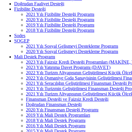
Doğrudan Faaliyet Desteği
Fizibilite Desteği
2021 Yılı Fizibilite Desteği Programı
2020 Yılı Fizibilite Desteği Programı
2019 Yılı Fizibilite Desteği Programı
2018 Yılı Fizibilite Desteği Programı
Sodes
SOGEP
2021 Yılı Sosyal Gelişmeyi Destekleme Programı
2020 Yılı Sosyal Gelişmeyi Destekleme Programı
Mali Destek Programı
2023 Yılı Faizsiz Kredi Desteği Programları (MAKİNE
2023 Yılı Yatırıma Davet Programı (DAVET)
2022 Yılı Turizm Altyapısının Geliştirilmesi Küçük Ölçe
2022 Yılı Osmaniye Gıda Sanayisinin Geliştirilmesi Fin
2021 Yılı Seracılığın Geliştirilmesi Finansman Desteğ
2021 Yılı Turizmin Geliştirilmesi Finansman Desteği P
2021 Yılı Turizm Altyapısının Geliştirilmesi Küçük Ölçe
Finansman Desteği ve Faizsiz Kredi Desteği
Doğrudan Finansman Desteği
2020 Yılı Finansman Desteği Programı
2019 Yılı Mali Destek Programları
2018 Yılı Mali Destek Programı
2016 Yılı Mali Destek Programı
2015 Yılı Mali Destek Programı