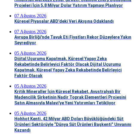
Projeleri İçin 5,8 Milyar Dolar Yatırım Yapmayı Planlıyor
07 Ağustos 2026
Küresel Piyasalar ABD’deki Veri Akışına Odaklandı
07 Ağustos 2026
Avrupa Birliği'nde Tavuk Eti Fiyatları Rekor Düzeylere Yakın
Seyrediyor
05 Ağustos 2026
Dijital Uçurumu Kapatmak, Küresel Yapay Zeka
Rekabetinde Belirleyici Faktör Olacak Dijital Uçurumu
Kapatmak, Küresel Yapay Zeka Rekabetinde Belirleyici
Faktör Olacak
05 Ağustos 2026
Kritik Mineraller İçin Küresel Rekabet, Avustralyalı Bir
Madencilik Şirketinin Nadir Toprak Elementleri Projesini
Satın Almasıyla Malavi'ye Yeni Yatırımları Tetikliyor
05 Ağustos 2026
Hohhot Kenti, 42 Milyar ABD Doları Büyüklüğündeki Süt
Ürünleri Sektörüyle “Dünya Süt Ürünleri Başkenti” Unvanını
Kazandı