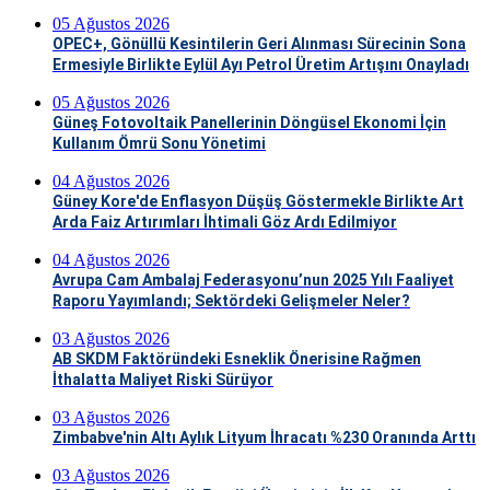
05 Ağustos 2026
OPEC+, Gönüllü Kesintilerin Geri Alınması Sürecinin Sona
Ermesiyle Birlikte Eylül Ayı Petrol Üretim Artışını Onayladı
05 Ağustos 2026
Güneş Fotovoltaik Panellerinin Döngüsel Ekonomi İçin
Kullanım Ömrü Sonu Yönetimi
04 Ağustos 2026
Güney Kore'de Enflasyon Düşüş Göstermekle Birlikte Art
Arda Faiz Artırımları İhtimali Göz Ardı Edilmiyor
04 Ağustos 2026
Avrupa Cam Ambalaj Federasyonu’nun 2025 Yılı Faaliyet
Raporu Yayımlandı; Sektördeki Gelişmeler Neler?
03 Ağustos 2026
AB SKDM Faktöründeki Esneklik Önerisine Rağmen
İthalatta Maliyet Riski Sürüyor
03 Ağustos 2026
Zimbabve'nin Altı Aylık Lityum İhracatı %230 Oranında Arttı
03 Ağustos 2026