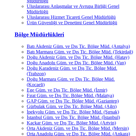
Müdürlüğü
Uluslararası Anlaşmalar ve Avrupa Birliği Genel
Müdürlüğü
Uluslararası Hizmet Ticareti Genel Müdürlüğü
Ürün Güvenliği ve Denetimi Genel Müdürlüğü
Bölge Müdürlükleri
Batı Akdeniz Güm. ve Dış Tic. Bölge Müd. (Antalya)
Batı Marmara Güm. ve Dış Tic. Bölge Müd. (Tekirdağ)
Doğu Akdeniz Güm. ve Dış Tic. Bölge Müd. (Hatay)
Doğu Anadolu Güm. ve Dış Tic. Bölge Müd. (Van)
Doğu Karadeniz Güm. ve Dış Tic. Bölge Müd.
(Trabzon)
Doğu Marmara Güm. ve Dış Tic. Bölge Müd.
(Kocaeli)
Ege Güm. ve Dış Tic. Bölge Müd. (İzmir)
Fırat Güm. ve Dış Tic. Bölge Müd. (Malatya)
GAP Güm. ve Dış Tic. Bölge Müd. (Gaziantep)
Gürbulak Güm. ve Dış Tic. Bölge Müd. (Ağrı)
İpekyolu Güm. ve Dış Tic. Bölge Müd. (Şırnak)
İstanbul Güm. ve Dış Tic. Bölge Müd. (İstanbul)
Kaçkar Güm. ve Dış Tic. Bölge Müd. (Artvin)
Orta Akdeniz Güm. ve Dış Tic. Bölge Müd. (Mersin)
Orta Anadolu Güm. ve Dış Tic. Bölge Müd. (Ankara)