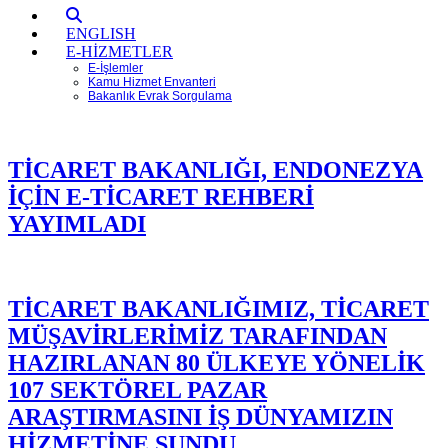
ENGLISH
E-HİZMETLER
E-İşlemler
Kamu Hizmet Envanteri
Bakanlık Evrak Sorgulama
TİCARET BAKANLIĞI, ENDONEZYA
İÇİN E-TİCARET REHBERİ
YAYIMLADI
TİCARET BAKANLIĞIMIZ, TİCARET
MÜŞAVİRLERİMİZ TARAFINDAN
HAZIRLANAN 80 ÜLKEYE YÖNELİK
107 SEKTÖREL PAZAR
ARAŞTIRMASINI İŞ DÜNYAMIZIN
HİZMETİNE SUNDU