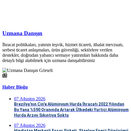
Uzmana Danışın
İhracat politikaları, yatırım teşvik, hizmet ticareti, ithalat mevzuatı,
serbest ticaret anlaşmaları, ürün güvenliği, sektörlere verilen
destekler, doğrudan yabancı sermaye yatırımları hakkında daha
detaylı bilgi alabilmek için uzmana danışabilirsiniz
Haber Bloğu
07 Ağustos 2026
Brezilya'nın Çin'e Alüminyum Hurda İhracatı 2022 Yılından
Bu Yana %590 Oranında Artarak Ülkedeki Yurtiçi Alüminyum
Hurda Arzını Sıkıntıya Soktu
07 Ağustos 2026
Hindistan Merkezli Essar Şirketi, Stanlow Enerji Dönüşümü