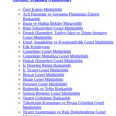
Özel Kalem Müdürlüğü
Acil Durumlar ve Savunma Planlaması Dairesi
Başkanlığı
Basın ve Halkla İlişkiler Müşavirliği
Bilgi Teknolojileri Genel Müdürlüğü
Destek Hizmetleri, Tasfiye İşleri ve Döner Sermaye
Genel Müdürlüğü
Esnaf, Sanatkârlar ve Kooperatifçilik Genel Müdürlüğü
Etik Komisyonu
Gümrükler Genel Müdürlüğü
Gümrükler Muhafaza Genel Müdürlüğü
Hukuk Hizmetleri Genel Müdürlüğü
İç Denetim Birimi Başkanlığı
İç Ticaret Genel Müdürlüğü
İhracat Genel Müdürlüğü
İthalat Genel Müdürlüğü
Personel Genel Müdürlüğü
Rehberlik ve Teftiş Başkanlığı
Serbest Bölgeler Genel Müdürlüğü
Strateji Geliştirme Başkanlığı
Tüketicinin Korunması ve Piyasa Gözetimi Genel
Müdürlüğü
Ticaret Araştırmaları ve Risk Değerlendirme Genel