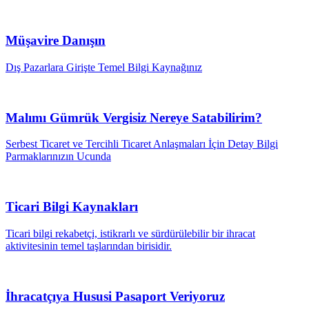
Müşavire Danışın
Dış Pazarlara Girişte Temel Bilgi Kaynağınız
Malımı Gümrük Vergisiz Nereye Satabilirim?
Serbest Ticaret ve Tercihli Ticaret Anlaşmaları İçin Detay Bilgi
Parmaklarınızın Ucunda
Ticari Bilgi Kaynakları
Ticari bilgi rekabetçi, istikrarlı ve sürdürülebilir bir ihracat
aktivitesinin temel taşlarından birisidir.
İhracatçıya Hususi Pasaport Veriyoruz