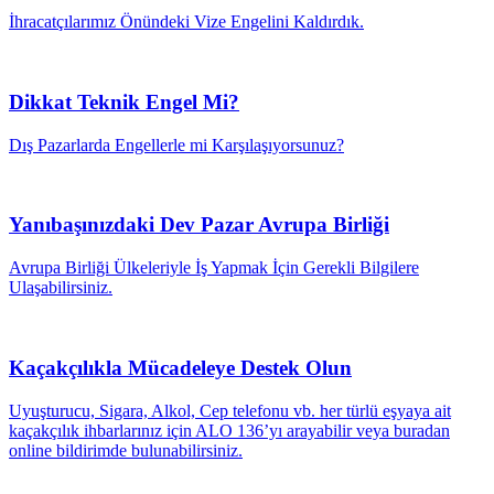
İhracatçılarımız Önündeki Vize Engelini Kaldırdık.
Dikkat Teknik Engel Mi?
Dış Pazarlarda Engellerle mi Karşılaşıyorsunuz?
Yanıbaşınızdaki Dev Pazar Avrupa Birliği
Avrupa Birliği Ülkeleriyle İş Yapmak İçin Gerekli Bilgilere
Ulaşabilirsiniz.
Kaçakçılıkla Mücadeleye Destek Olun
Uyuşturucu, Sigara, Alkol, Cep telefonu vb. her türlü eşyaya ait
kaçakçılık ihbarlarınız için ALO 136’yı arayabilir veya buradan
online bildirimde bulunabilirsiniz.