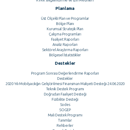
KVKK Bilgilendirme ve İzin Metinleri
Planlama
Üst Ölçekli Plan ve Programlar
Bölge Planı
Kurumsal Stratejik Plan
Çalışma Programları
Faaliyet Raporları
Analiz Raporları
Sektörel Araştırma Raporları
Bölgesel İstatistikler
Destekler
Program Sonrası Değerlendirme Raporları
Destekler
2020 Yılı Mobilyacılığın Geliştirilmesi Finansman Maliyeti Desteği-24.06.2020
Teknik Destek Programı
Doğrudan Faaliyet Desteği
Fizibilite Desteği
Sodes
SOGEP
Mali Destek Programı
Tanımlar
Rehberler