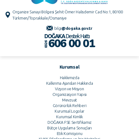
Organize Sanayi Bölgesi Şehit Ömer Halisdemir Cad No:1, 80100
Türkmen/Toprakkale/Osmaniye
bilgi
@dogaka.gov.tr
DOĞAKA
Destek Hattı
606 00 01
0326
Kurumsal
Hakkımızda
Kalkınma Ajansları Hakkında
Vizyon ve Misyon
Organizasyon Yapısı
Mevzuat
Görünürlük Rehberi
Kurumsal Logolar
Kurumsal Kimlik
DOĞAKA FSE Sertifikamız
Bütçe Uygulama Sonuçları
Etik Komisyonu