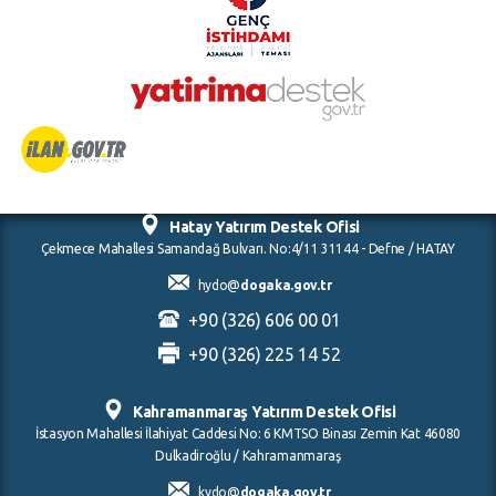
Hatay Yatırım Destek Ofisi
Çekmece Mahallesi Samandağ Bulvarı. No:4/11 31144 - Defne / HATAY
hydo@
dogaka.gov.tr
+90 (326) 606 00 01
+90 (326) 225 14 52
Kahramanmaraş Yatırım Destek Ofisi
İstasyon Mahallesi İlahiyat Caddesi No: 6 KMTSO Binası Zemin Kat 46080
Dulkadiroğlu / Kahramanmaraş
kydo@
dogaka.gov.tr