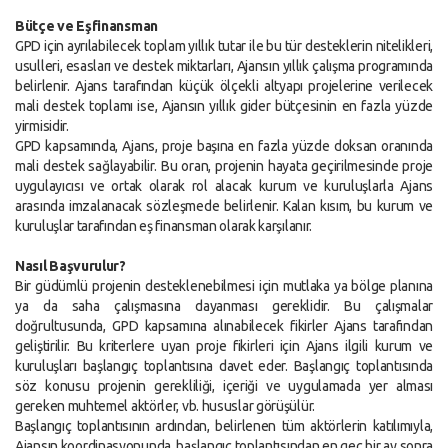
Bütçe ve Eşfinansman
GPD için ayrılabilecek toplam yıllık tutar ile bu tür desteklerin nitelikleri,
usulleri, esasları ve destek miktarları, Ajansın yıllık çalışma programında
belirlenir. Ajans tarafından küçük ölçekli altyapı projelerine verilecek
mali destek toplamı ise, Ajansın yıllık gider bütçesinin en fazla yüzde
yirmisidir.
GPD kapsamında, Ajans, proje başına en fazla yüzde doksan oranında
mali destek sağlayabilir. Bu oran, projenin hayata geçirilmesinde proje
uygulayıcısı ve ortak olarak rol alacak kurum ve kuruluşlarla Ajans
arasında imzalanacak sözleşmede belirlenir. Kalan kısım, bu kurum ve
kuruluşlar tarafından eş finansman olarak karşılanır.
Nasıl Başvurulur?
Bir güdümlü projenin desteklenebilmesi için mutlaka ya bölge planına
ya da saha çalışmasına dayanması gereklidir. Bu çalışmalar
doğrultusunda, GPD kapsamına alınabilecek fikirler Ajans tarafından
geliştirilir. Bu kriterlere uyan proje fikirleri için Ajans ilgili kurum ve
kuruluşları başlangıç toplantısına davet eder. Başlangıç toplantısında
söz konusu projenin gerekliliği, içeriği ve uygulamada yer alması
gereken muhtemel aktörler, vb. hususlar görüşülür.
Başlangıç toplantısının ardından, belirlenen tüm aktörlerin katılımıyla,
Ajansın koordinasyonunda, başlangıç toplantısından en geç bir ay sonra