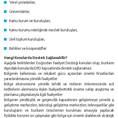
Yerel yönetimler,
Üniversiteler,
Kamu kurum ve kuruluşları,
Kamu kurumu niteliğinde meslek kuruluşları,
Sivil toplum kuruluşları,
Birlikler ve kooperatifler
Hangi Konularda Destek Sağlanabilir?
Aşağıda belirtilenler Doğrudan Faaliyet Desteği konuları olup, bunların
dışındaki konularda DFD kapsamında destek sağlanamaz:
Bölgenin kalkınması ve rekabet gücü açısından önemli fırsatlardan
yararlanılmasına yönelik faaliyetler
Bölge ekonomisine yönelik tehdit ve risklerin önlenmesinde acil
tedbirlerin alınmasına ilişkin faaliyetlerKritik öneme sahip araştırma ve
planlama çalışmalarıyla ilgili faaliyetler
Bölgenin yenilikçilik ve girişimcilik kapasitesini geliştirmeye yönelik iş
geliştirme merkezleri, teknoloji geliştirme merkezleri, teknoparklar gibi
kuruluşların ve bunların tesislerinin kurulması amacıyla yapılacak
fizibilite benzeri ön çalışmalar gibi bölge için önemli olabilecek stratejik