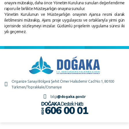
onayını müteakip, daha önce Yönetim Kuruluna sunulan değerlendirme
raporu ile birlikte Müsteşarlığın onayına sunulur.
Yönetim Kurulunun ve Müsteşarlığın onayının Ajansa resmi olarak
iletilmesini müteakip, Ajans proje uygulayıcısı ve ortaklarıyla yirmi gün
içerisinde sözleşmeyi imzalar. Güdümlü projelerin uygulama süresi iki
yılı geçemez.
Organize Sanayi Bölgesi Şehit Ömer Halisdemir Cad No:1, 80100
Türkmen/Toprakkale/Osmaniye
bilgi
@dogaka.gov.tr
DOĞAKA
Destek Hattı
606 00 01
0326