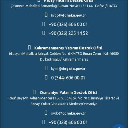
Hatay Yatırım Destek Ofisi
Çekmece Mahallesi Samandağ Bulvarı. No:4/11 31144 - Defne / HATAY
hydo@
dogaka.gov.tr
+90 (326) 606 00 01
+90 (326) 225 14 52
Kahramanmaraş Yatırım Destek Ofisi
İstasyon Mahallesi İlahiyat Caddesi No: 6 KMTSO Binası Zemin Kat 46080
Dulkadiroğlu / Kahramanmaraş
kydo@
dogaka.gov.tr
0 (344) 606 00 01
Osmaniye Yatırım Destek Ofisi
Rauf Bey Mh. Adnan Menderes Bulv. 9546 Sk. No:70 Osmaniye Ticaret ve
Sanayi Odası Binası Kat:3 Merkez/Osmaniye
oydo@
dogaka.gov.tr
+90 (328) 606 00 01