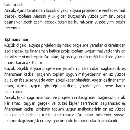
tutulmalıdır.
Ancak, Ajans tarafından küçük ölçekli altyapı projelerine verilecek mali
destek toplamı, Ajansın yıllık gider bütçesinin yüzde yirmisini, proje
başına verilecek azami destek tutarı ise bu miktarın yüzde yirmi beşini
geçemez.
Eşfinansman
Küçük ölçekli altyapı projeleri dışındaki projelere yararlanıcı tarafından
sağlanacak eş finansman katkısı proje toplam uygun maliyetlerinin en
az yüzde yirmi beşidir. Bu oran, Ajans uygun gördüğü takdirde yüzde
onuna kadar azaltılabilir.
Küçük ölçekli altyapı projelerine yararlanıcı tarafından sağlanacak eş
finansman katkısı, projenin toplam uygun maliyetlerinin en az yüzde
ellisi, en fazla ise yüzde yetmiş beşi kadar olmalıdır. Asgari eş finansman
oranı, Ajans uygun gördüğü takdirde, yüzde yirmi beşe kadar
azaltılabilir.
Ancak, teklif çağrısının türü ve projelerin niteliğinden bağımsız olarak,
kâr amacı taşıyan gerçek ve tüzel kişiler tarafından sağlanacak eş
finansman katkısı projenin toplam uygun maliyetlerinin en az yüzde
ellisidir ve hiçbir surette azaltılamaz. Bu oran bölgenin sosyo-
ekonomik gelişmişlik düzeyi göz önünde bulundurularak artırılabilir.