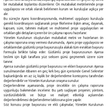
bir mutabakat toplantısı düzenlenir. Ön mutabakat metinlerinde proje
uygulayıcısı ve ortak olarak belirlenen kurum ve kuruluşlar açıkça yer
alır.
Bu süreçte Ajans koordinasyonunda, muhtemel uygulayıcı kuruluşla
gerekli koordinasyon sağlanarak proje fikirlerine ilişkin amaç, dayanak,
kapsam, süre, tahmini maliyet ve muhtemel proje uygulayıcıları ve
ortakları gibi detayları içeren bir ön çalışma raporu hazırlanır.
Yönetim Kurulunun oluşturulan mutabakat metni ve hazırlanan ön
çalışma raporuna onay vermesi durumunda, Ajans proje uygulayıcısı ve
ortaklarından güdümlü proje başvurusuyla alakalı tüm evrakları başvuru
formuyla birlikte talep eder. Güdümlü proje başvurusunun Ajansa
teslimi için ilgili taraflara yüz seksen günü geçmemek üzere süre
tanınır.
Ajansa sunulan güdümlü proje başvurusu ve ekleri başvurunun Ajansa
sunulmasından itibaren en geç kırk beş gün içerisinde Genel Sekreter
başkanlığında en az üç kişilik bir değerlendirme komisyonu tarafından
değerlendirilir ve Yönetim Kurulunun onayına sunulur.
Değerlendirme aşamasında, proje öncelikle ön çalışma raporuna
uygunluğu bakımından incelenir. Bu şartı sağlayan projenin; yöntem,
sürdürülebilirlik ve bütçe ve maliyet etkinliği açılarından
değerlendirilmesi değerlendirme tablosuna göre yapılır.
Söz konusu proje başvurusu ve ekli çalışmalar, Yönetim Kurulunun