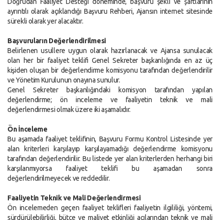
Doğrudan Faaliyet Desteği döneminde, başvuru şekli ve şartlarının
ayrıntılı olarak açıklandığı Başvuru Rehberi, Ajansın internet sitesinde
sürekli olarak yer alacaktır.
Başvuruların Değerlendirilmesi
Belirlenen usullere uygun olarak hazırlanacak ve Ajansa sunulacak
olan her bir faaliyet teklifi Genel Sekreter başkanlığında en az üç
kişiden oluşan bir değerlendirme komisyonu tarafından değerlendirilir
ve Yönetim Kurulunun onayına sunulur.
Genel Sekreter başkanlığındaki komisyon tarafından yapılan
değerlendirme; ön inceleme ve faaliyetin teknik ve mali
değerlendirmesi olmak üzere iki aşamalıdır.
Ön İnceleme
Bu aşamada faaliyet teklifinin, Başvuru Formu Kontrol Listesinde yer
alan kriterleri karşılayıp karşılayamadığı değerlendirme komisyonu
tarafından değerlendirilir. Bu listede yer alan kriterlerden herhangi biri
karşılanmıyorsa faaliyet teklifi bu aşamadan sonra
değerlendirilmeyecek ve reddedilir.
Faaliyetin Teknik ve Mali Değerlendirmesi
Ön incelemeden geçen faaliyet teklifleri faaliyetin ilgililiği, yöntemi,
sürdürülebilirliği, bütçe ve maliyet etkinliği açılarından teknik ve mali