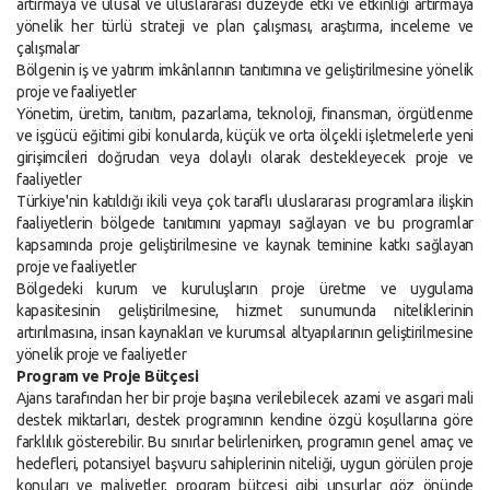
artırmaya ve ulusal ve uluslararası düzeyde etki ve etkinliği artırmaya
yönelik her türlü strateji ve plan çalışması, araştırma, inceleme ve
çalışmalar
Bölgenin iş ve yatırım imkânlarının tanıtımına ve geliştirilmesine yönelik
proje ve faaliyetler
Yönetim, üretim, tanıtım, pazarlama, teknoloji, finansman, örgütlenme
ve işgücü eğitimi gibi konularda, küçük ve orta ölçekli işletmelerle yeni
girişimcileri doğrudan veya dolaylı olarak destekleyecek proje ve
faaliyetler
Türkiye'nin katıldığı ikili veya çok taraflı uluslararası programlara ilişkin
faaliyetlerin bölgede tanıtımını yapmayı sağlayan ve bu programlar
kapsamında proje geliştirilmesine ve kaynak teminine katkı sağlayan
proje ve faaliyetler
Bölgedeki kurum ve kuruluşların proje üretme ve uygulama
kapasitesinin geliştirilmesine, hizmet sunumunda niteliklerinin
artırılmasına, insan kaynakları ve kurumsal altyapılarının geliştirilmesine
yönelik proje ve faaliyetler
Program ve Proje Bütçesi
Ajans tarafından her bir proje başına verilebilecek azami ve asgari mali
destek miktarları, destek programının kendine özgü koşullarına göre
farklılık gösterebilir. Bu sınırlar belirlenirken, programın genel amaç ve
hedefleri, potansiyel başvuru sahiplerinin niteliği, uygun görülen proje
konuları ve maliyetler, program bütçesi gibi unsurlar göz önünde