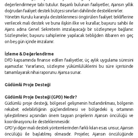
değerlendirmeye tabi tutulur. Başarılı bulunan faaliyetler, Ajansın yıllık
doğrudan faaliyet destek bütçesi sınırları dahilinde desteklenirler.
Yönetim Kurulu kararıyla desteklenmesi öngörülen faaliyet tekliflerine
verilecek mali destek ve buna ilişkin ilke ve kurallar, başvuru sahibi ile
Ajans adına Genel Sekreterin imzalayacağı bir sözleşmeye bağlanır.
Sözleşmeler, başvuru sahiplerine yapılacak tebliğden itibaren en geç
on beş gün içinde imzalanır.
İzleme & Değerlendirme
DFD kapsamında finanse edilen faaliyetler, üç aylık uygulama süresini
aşamazlar. Yararlanıcı, sözleşme yükümlülüklerini bu süre içerisinde
tamamlayarak nihai raporunu Ajansa sunar.
Güdümlü Proje Desteği
Güdümlü Proje Desteği (GPD) Nedir?
Güdümlü proje desteği, bölgesel gelişmenin hızlandırılması, bölgenin
rekabet edebilirliğinin güçlendirilmesi ve bölgedeki iş ortamının
iyileştirilmesi açısından önem taşıyan projelerin Ajansın öncülüğü ve
koordinasyonu ile desteklenmesidir.
GPD’yi diğer mali destek yöntemlerinden farklı kılan esas unsur, Ajansın
öncülüğü ile başlatılmış olmasıdır. Projeler, Ajansın öncülüğünde