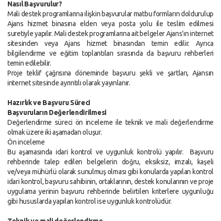
Nasıl Başvurulur?
Mali destek programlarına ilişkin başvurular matbu formların doldurulup
Ajans hizmet binasına elden veya posta yolu ile teslim edilmesi
suretiyle yapılır. Mali destek programlarına ait belgeler Ajans’ın internet
sitesinden veya Ajans hizmet binasından temin edilir. Ayrıca
bilgilendirme ve eğitim toplantıları sırasında da başvuru rehberleri
temin edilebilir.
Proje teklif çağrısına döneminde başvuru şekli ve şartları, Ajansın
internet sitesinde ayrıntılı olarak yayınlanır.
Hazırlık ve Başvuru Süreci
Başvuruların Değerlendirilmesi
Değerlendirme süreci ön inceleme ile teknik ve mali değerlendirme
olmak üzere iki aşamadan oluşur.
Ön inceleme
Bu aşamasında idari kontrol ve uygunluk kontrolü yapılır. Başvuru
rehberinde talep edilen belgelerin doğru, eksiksiz, imzalı, kaşeli
ve/veya mühürlü olarak sunulmuş olması gibi konularda yapılan kontrol
idari kontrol, başvuru sahibinin, ortaklarının, destek konularının ve proje
uygulama yerinin başvuru rehberinde belirtilen kriterlere uygunluğu
gibi hususlarda yapılan kontrol ise uygunluk kontrolüdür.