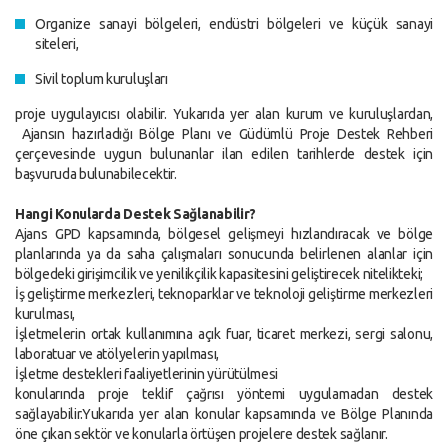
Organize sanayi bölgeleri, endüstri bölgeleri ve küçük sanayi
siteleri,
Sivil toplum kuruluşları
proje uygulayıcısı olabilir. Yukarıda yer alan kurum ve kuruluşlardan,
Ajansın hazırladığı Bölge Planı ve Güdümlü Proje Destek Rehberi
çerçevesinde uygun bulunanlar ilan edilen tarihlerde destek için
başvuruda bulunabilecektir.
Hangi Konularda Destek Sağlanabilir?
Ajans GPD kapsamında, bölgesel gelişmeyi hızlandıracak ve bölge
planlarında ya da saha çalışmaları sonucunda belirlenen alanlar için
bölgedeki girişimcilik ve yenilikçilik kapasitesini geliştirecek nitelikteki;
İş geliştirme merkezleri, teknoparklar ve teknoloji geliştirme merkezleri
kurulması,
İşletmelerin ortak kullanımına açık fuar, ticaret merkezi, sergi salonu,
laboratuar ve atölyelerin yapılması,
İşletme destekleri faaliyetlerinin yürütülmesi
konularında proje teklif çağrısı yöntemi uygulamadan destek
sağlayabilir.Yukarıda yer alan konular kapsamında ve Bölge Planında
öne çıkan sektör ve konularla örtüşen projelere destek sağlanır.