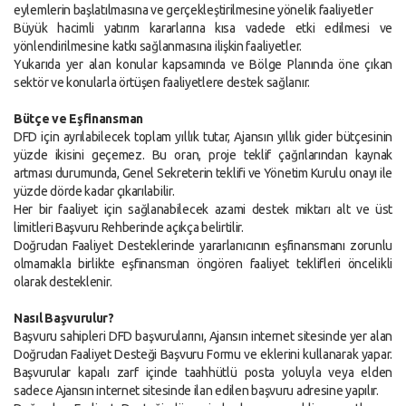
eylemlerin başlatılmasına ve gerçekleştirilmesine yönelik faaliyetler
Büyük hacimli yatırım kararlarına kısa vadede etki edilmesi ve
yönlendirilmesine katkı sağlanmasına ilişkin faaliyetler.
Yukarıda yer alan konular kapsamında ve Bölge Planında öne çıkan
sektör ve konularla örtüşen faaliyetlere destek sağlanır.
Bütçe ve Eşfinansman
DFD için ayrılabilecek toplam yıllık tutar, Ajansın yıllık gider bütçesinin
yüzde ikisini geçemez. Bu oran, proje teklif çağrılarından kaynak
artması durumunda, Genel Sekreterin teklifi ve Yönetim Kurulu onayı ile
yüzde dörde kadar çıkarılabilir.
Her bir faaliyet için sağlanabilecek azami destek miktarı alt ve üst
limitleri Başvuru Rehberinde açıkça belirtilir.
Doğrudan Faaliyet Desteklerinde yararlanıcının eşfinansmanı zorunlu
olmamakla birlikte eşfinansman öngören faaliyet teklifleri öncelikli
olarak desteklenir.
Nasıl Başvurulur?
Başvuru sahipleri DFD başvurularını, Ajansın internet sitesinde yer alan
Doğrudan Faaliyet Desteği Başvuru Formu ve eklerini kullanarak yapar.
Başvurular kapalı zarf içinde taahhütlü posta yoluyla veya elden
sadece Ajansın internet sitesinde ilan edilen başvuru adresine yapılır.