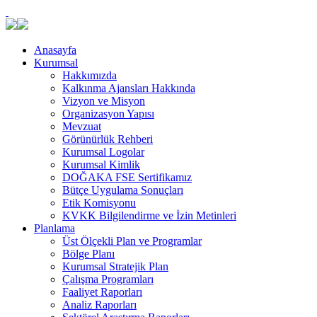
Anasayfa
Kurumsal
Hakkımızda
Kalkınma Ajansları Hakkında
Vizyon ve Misyon
Organizasyon Yapısı
Mevzuat
Görünürlük Rehberi
Kurumsal Logolar
Kurumsal Kimlik
DOĞAKA FSE Sertifikamız
Bütçe Uygulama Sonuçları
Etik Komisyonu
KVKK Bilgilendirme ve İzin Metinleri
Planlama
Üst Ölçekli Plan ve Programlar
Bölge Planı
Kurumsal Stratejik Plan
Çalışma Programları
Faaliyet Raporları
Analiz Raporları