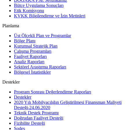
DOĞAKA FSE Sertifikamız
Bütçe Uygulama Sonuçları
Etik Komisyonu
KVKK Bilgilendirme ve İzin Metinleri
Planlama
Üst Ölçekli Plan ve Programlar
Bölge Planı
Kurumsal Stratejik Plan
Çalışma Programları
Faaliyet Raporları
Analiz Raporları
Sektörel Araştırma Raporları
Bölgesel İstatistikler
Destekler
Program Sonrası Değerlendirme Raporları
Destekler
2020 Yılı Mobilyacılığın Geliştirilmesi Finansman Maliyeti
Desteği-24.06.2020
Teknik Destek Programı
Doğrudan Faaliyet Desteği
Fizibilite Desteği
Sodes