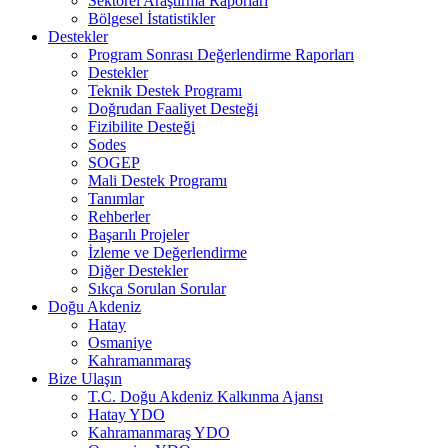
Sektörel Araştırma Raporları
Bölgesel İstatistikler
Destekler
Program Sonrası Değerlendirme Raporları
Destekler
Teknik Destek Programı
Doğrudan Faaliyet Desteği
Fizibilite Desteği
Sodes
SOGEP
Mali Destek Programı
Tanımlar
Rehberler
Başarılı Projeler
İzleme ve Değerlendirme
Diğer Destekler
Sıkça Sorulan Sorular
Doğu Akdeniz
Hatay
Osmaniye
Kahramanmaraş
Bize Ulaşın
T.C. Doğu Akdeniz Kalkınma Ajansı
Hatay YDO
Kahramanmaraş YDO