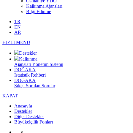
Osmaniye YDO
Kalkınma Ajansları
Bilgi Edinme
TR
EN
AR
HIZLI MENÜ
Destekler
Kalkınma
Ajansları Yönetim Sistemi
DOĞAKA
İstatistik Rehberi
DOĞAKA
Sıkça Sorulan Sorular
KAPAT
Anasayfa
Destekler
Diğer Destekler
Büyükelçilik Fonları