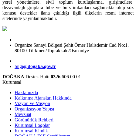
yerel yönetimlere, sivil toplum kuruluşlarına, girişimcilere,
dezavantajlı gruplara hibe ve burs imkanları sağlamakta olup söz
konusu destekler ilana çıkıldığı ilgili ülkelerin resmi internet
sitelerinde yayınlanmaktadır.
Organize Sanayi Bölgesi Şehit Ömer Halisdemir Cad No:1,
80100 Türkmen/Toprakkale/Osmaniye
bilgi
@dogaka.gov.tr
DOĞAKA
Destek Hattı
0326
606 00 01
Kurumsal
Hakkımızda
Kalkınma Ajansları Hakkında
Vizyon ve Misyon
Organizasyon Yapısı
Mevzuat
Görünürlük Rehberi
Kurumsal Logolar
Kurumsal Kimlik