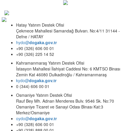
Hatay Yatırım Destek Ofisi
Çekmece Mahallesi Samandağ Bulvarı. No:4/11 31144 -
Defne / HATAY
hydo@
dogaka.gov.tr
+90 (326) 606 00 01
+90 (326) 225 14 52
Kahramanmaraş Yatırım Destek Ofisi
İstasyon Mahallesi İlahiyat Caddesi No: 6 KMTSO Binası
Zemin Kat 46080 Dulkadiroğlu / Kahramanmaraş
kydo@
dogaka.gov.tr
0 (344) 606 00 01
Osmaniye Yatırım Destek Ofisi
Rauf Bey Mh. Adnan Menderes Bulv. 9546 Sk. No:70
Osmaniye Ticaret ve Sanayi Odası Binası Kat:3
Merkez/Osmaniye
oydo@
dogaka.gov.tr
+90 (328) 606 00 01
+90 (328) 888 00 01