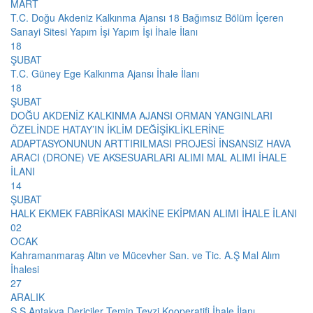
MART
T.C. Doğu Akdeniz Kalkınma Ajansı 18 Bağımsız Bölüm İçeren
Sanayi Sitesi Yapım İşi Yapım İşi İhale İlanı
18
ŞUBAT
T.C. Güney Ege Kalkınma Ajansı İhale İlanı
18
ŞUBAT
DOĞU AKDENİZ KALKINMA AJANSI ORMAN YANGINLARI
ÖZELİNDE HATAY’IN İKLİM DEĞİŞİKLİKLERİNE
ADAPTASYONUNUN ARTTIRILMASI PROJESİ İNSANSIZ HAVA
ARACI (DRONE) VE AKSESUARLARI ALIMI MAL ALIMI İHALE
İLANI
14
ŞUBAT
HALK EKMEK FABRİKASI MAKİNE EKİPMAN ALIMI İHALE İLANI
02
OCAK
Kahramanmaraş Altın ve Mücevher San. ve Tic. A.Ş Mal Alım
İhalesi
27
ARALIK
S.S Antakya Dericiler Temin Tevzi Kooperatifi İhale İlanı