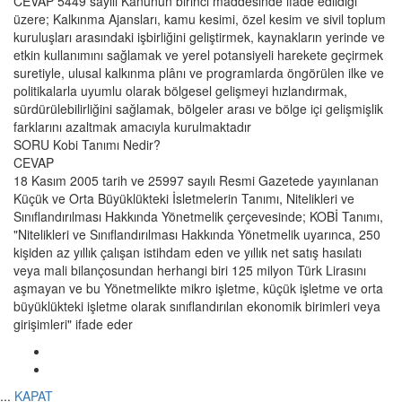
CEVAP
5449 sayılı Kanunun birinci maddesinde ifade edildiği
üzere; Kalkınma Ajansları, kamu kesimi, özel kesim ve sivil toplum
kuruluşları arasındaki işbirliğini geliştirmek, kaynakların yerinde ve
etkin kullanımını sağlamak ve yerel potansiyeli harekete geçirmek
suretiyle, ulusal kalkınma plânı ve programlarda öngörülen ilke ve
politikalarla uyumlu olarak bölgesel gelişmeyi hızlandırmak,
sürdürülebilirliğini sağlamak, bölgeler arası ve bölge içi gelişmişlik
farklarını azaltmak amacıyla kurulmaktadır
SORU
Kobi Tanımı Nedir?
CEVAP
18 Kasım 2005 tarih ve 25997 sayılı Resmi Gazetede yayınlanan
Küçük ve Orta Büyüklükteki İsletmelerin Tanımı, Nitelikleri ve
Sınıflandırılması Hakkında Yönetmelik çerçevesinde; KOBİ Tanımı,
"Nitelikleri ve Sınıflandırılması Hakkında Yönetmelik uyarınca, 250
kişiden az yıllık çalışan istihdam eden ve yıllık net satış hasılatı
veya mali bilançosundan herhangi biri 125 milyon Türk Lirasını
aşmayan ve bu Yönetmelikte mikro işletme, küçük işletme ve orta
büyüklükteki işletme olarak sınıflandırılan ekonomik birimleri veya
girişimleri" ifade eder
...
KAPAT