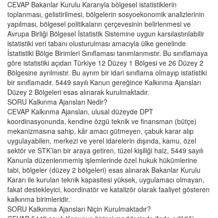
CEVAP
Bakanlar Kurulu Kararıyla bölgesel istatistiklerin
toplanması, gelistirilmesi, bölgelerin sosyoekonomik analizlerinin
yapılması, bölgesel politikaların çerçevesinin belirlenmesi ve
Avrupa Birliği Bölgesel İstatistik Sistemine uygun karsılastırılabilir
istatistiki veri tabanı olusturulması amacıyla ülke genelinde
İstatistiki Bölge Birimleri Sınıflaması tanımlanmıstır. Bu sınıflamaya
göre istatistiki açıdan Türkiye 12 Düzey 1 Bölgesi ve 26 Düzey 2
Bölgesine ayrılmıstır. Bu ayrım bir idari sınıflama olmayıp istatistiki
bir sınıflamadır. 5449 sayılı Kanun gereğince Kalkınma Ajansları
Düzey 2 Bölgeleri esas alınarak kurulmaktadır.
SORU
Kalkınma Ajansları Nedir?
CEVAP
Kalkınma Ajansları, ulusal düzeyde DPT
koordinasyonunda, kendine özgü teknik ve finansman (bütçe)
mekanizmasına sahip, kâr amacı gütmeyen, çabuk karar alıp
uygulayabilen, merkezi ve yerel idarelerin dışında, kamu, özel
sektör ve STK’ları bir araya getiren, tüzel kişiliği haiz, 5449 sayılı
Kanunla düzenlenmemiş işlemlerinde özel hukuk hükümlerine
tabi, bölgeler (düzey 2 bölgeleri) esas alınarak Bakanlar Kurulu
Kararı ile kurulan teknik kapasitesi yüksek, uygulamacı olmayan,
fakat destekleyici, koordinatör ve katalizör olarak faaliyet gösteren
kalkınma birimleridir.
SORU
Kalkınma Ajansları Niçin Kurulmaktadır?