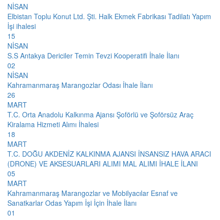
NİSAN
Elbistan Toplu Konut Ltd. Şti. Halk Ekmek Fabrikası Tadilatı Yapım
İşi ihalesi
15
NİSAN
S.S Antakya Dericiler Temin Tevzi Kooperatifi İhale İlanı
02
NİSAN
Kahramanmaraş Marangozlar Odası İhale İlanı
26
MART
T.C. Orta Anadolu Kalkınma Ajansı Şoförlü ve Şoförsüz Araç
Kiralama Hizmeti Alımı İhalesi
18
MART
T.C. DOĞU AKDENİZ KALKINMA AJANSI İNSANSIZ HAVA ARACI
(DRONE) VE AKSESUARLARI ALIMI MAL ALIMI İHALE İLANI
05
MART
Kahramanmaraş Marangozlar ve Mobilyacılar Esnaf ve
Sanatkarlar Odas Yapım İşi İçin İhale İlanı
01