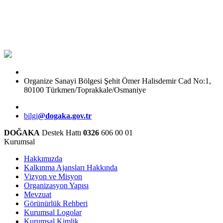
Organize Sanayi Bölgesi Şehit Ömer Halisdemir Cad No:1,
80100 Türkmen/Toprakkale/Osmaniye
bilgi
@dogaka.gov.tr
DOĞAKA
Destek Hattı
0326
606 00 01
Kurumsal
Hakkımızda
Kalkınma Ajansları Hakkında
Vizyon ve Misyon
Organizasyon Yapısı
Mevzuat
Görünürlük Rehberi
Kurumsal Logolar
Kurumsal Kimlik