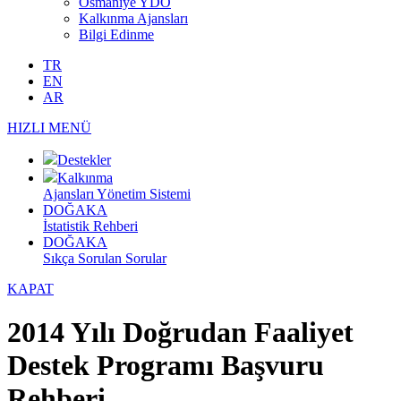
Osmaniye YDO
Kalkınma Ajansları
Bilgi Edinme
TR
EN
AR
HIZLI MENÜ
Destekler
Kalkınma
Ajansları Yönetim Sistemi
DOĞAKA
İstatistik Rehberi
DOĞAKA
Sıkça Sorulan Sorular
KAPAT
2014 Yılı Doğrudan Faaliyet
Destek Programı Başvuru
Rehberi