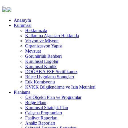
Anasayfa
Kurumsal
Hakkımızda
Kalkınma Ajansları Hakkında
Vizyon ve Misyon
Organizasyon Yapısı
Mevzuat
Görünürlük Rehberi
Kurumsal Logolar
Kurumsal Kimlik
DOĞAKA FSE Sertifikamız
Bütçe Uygulama Sonuçları
Etik Komisyonu
KVKK Bilgilendirme ve İzin Metinleri
Planlama
Üst Ölçekli Plan ve Programlar
Bölge Planı
Kurumsal Stratejik Plan
Çalışma Programları
Faaliyet Raporları
Analiz Raporları