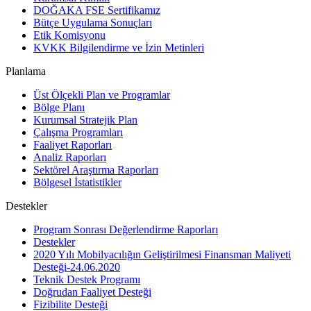
DOĞAKA FSE Sertifikamız
Bütçe Uygulama Sonuçları
Etik Komisyonu
KVKK Bilgilendirme ve İzin Metinleri
Planlama
Üst Ölçekli Plan ve Programlar
Bölge Planı
Kurumsal Stratejik Plan
Çalışma Programları
Faaliyet Raporları
Analiz Raporları
Sektörel Araştırma Raporları
Bölgesel İstatistikler
Destekler
Program Sonrası Değerlendirme Raporları
Destekler
2020 Yılı Mobilyacılığın Geliştirilmesi Finansman Maliyeti
Desteği-24.06.2020
Teknik Destek Programı
Doğrudan Faaliyet Desteği
Fizibilite Desteği