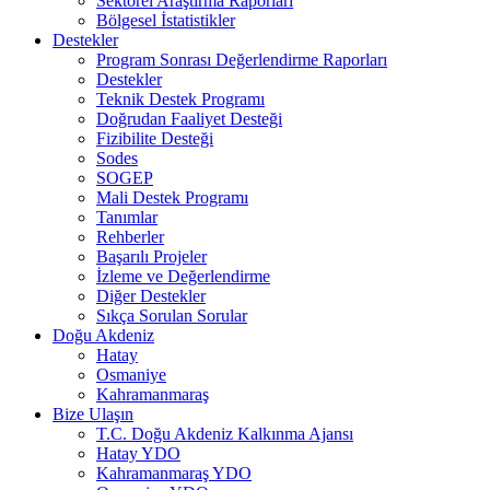
Sektörel Araştırma Raporları
Bölgesel İstatistikler
Destekler
Program Sonrası Değerlendirme Raporları
Destekler
Teknik Destek Programı
Doğrudan Faaliyet Desteği
Fizibilite Desteği
Sodes
SOGEP
Mali Destek Programı
Tanımlar
Rehberler
Başarılı Projeler
İzleme ve Değerlendirme
Diğer Destekler
Sıkça Sorulan Sorular
Doğu Akdeniz
Hatay
Osmaniye
Kahramanmaraş
Bize Ulaşın
T.C. Doğu Akdeniz Kalkınma Ajansı
Hatay YDO
Kahramanmaraş YDO