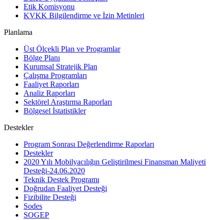
Etik Komisyonu
KVKK Bilgilendirme ve İzin Metinleri
Planlama
Üst Ölçekli Plan ve Programlar
Bölge Planı
Kurumsal Stratejik Plan
Çalışma Programları
Faaliyet Raporları
Analiz Raporları
Sektörel Araştırma Raporları
Bölgesel İstatistikler
Destekler
Program Sonrası Değerlendirme Raporları
Destekler
2020 Yılı Mobilyacılığın Geliştirilmesi Finansman Maliyeti
Desteği-24.06.2020
Teknik Destek Programı
Doğrudan Faaliyet Desteği
Fizibilite Desteği
Sodes
SOGEP