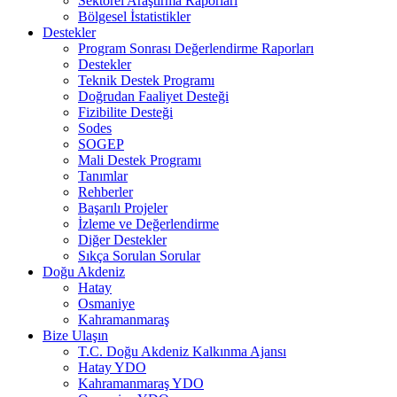
Sektörel Araştırma Raporları
Bölgesel İstatistikler
Destekler
Program Sonrası Değerlendirme Raporları
Destekler
Teknik Destek Programı
Doğrudan Faaliyet Desteği
Fizibilite Desteği
Sodes
SOGEP
Mali Destek Programı
Tanımlar
Rehberler
Başarılı Projeler
İzleme ve Değerlendirme
Diğer Destekler
Sıkça Sorulan Sorular
Doğu Akdeniz
Hatay
Osmaniye
Kahramanmaraş
Bize Ulaşın
T.C. Doğu Akdeniz Kalkınma Ajansı
Hatay YDO
Kahramanmaraş YDO