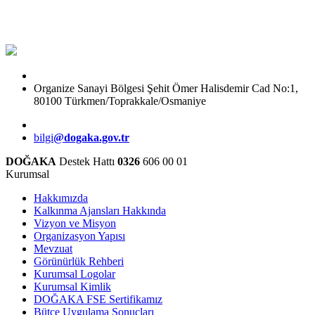
Organize Sanayi Bölgesi Şehit Ömer Halisdemir Cad No:1,
80100 Türkmen/Toprakkale/Osmaniye
bilgi
@dogaka.gov.tr
DOĞAKA
Destek Hattı
0326
606 00 01
Kurumsal
Hakkımızda
Kalkınma Ajansları Hakkında
Vizyon ve Misyon
Organizasyon Yapısı
Mevzuat
Görünürlük Rehberi
Kurumsal Logolar
Kurumsal Kimlik
DOĞAKA FSE Sertifikamız
Bütçe Uygulama Sonuçları