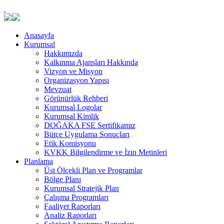
Anasayfa
Kurumsal
Hakkımızda
Kalkınma Ajansları Hakkında
Vizyon ve Misyon
Organizasyon Yapısı
Mevzuat
Görünürlük Rehberi
Kurumsal Logolar
Kurumsal Kimlik
DOĞAKA FSE Sertifikamız
Bütçe Uygulama Sonuçları
Etik Komisyonu
KVKK Bilgilendirme ve İzin Metinleri
Planlama
Üst Ölçekli Plan ve Programlar
Bölge Planı
Kurumsal Stratejik Plan
Çalışma Programları
Faaliyet Raporları
Analiz Raporları