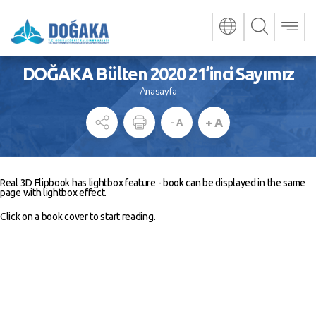
DOĞAKA Bülten 2020 21’inci Sayımız
Anasayfa
+ A
- A
Real 3D Flipbook has lightbox feature - book can be displayed in the same
page with lightbox effect.
Click on a book cover to start reading.