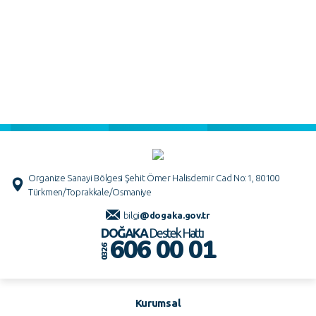
Organize Sanayi Bölgesi Şehit Ömer Halisdemir Cad No:1, 80100
Türkmen/Toprakkale/Osmaniye
bilgi
@dogaka.gov.tr
DOĞAKA
Destek Hattı
606 00 01
0326
Kurumsal