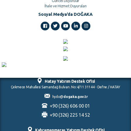
Güncel Duyurular
İhale ve Hizmet Duyuruları
Sosyal Medya’da DOĞAKA
Hatay Yatırım Destek Ofisi
Çekmece Mahallesi Samandağ Bulvarı. No:4/11 31144 - Defne / HATAY
hydo@
dogaka.gov.tr
+90 (326) 606 00 01
+90 (326) 225 14 52
Kahramanmaraş Yatırım Destek Ofisi