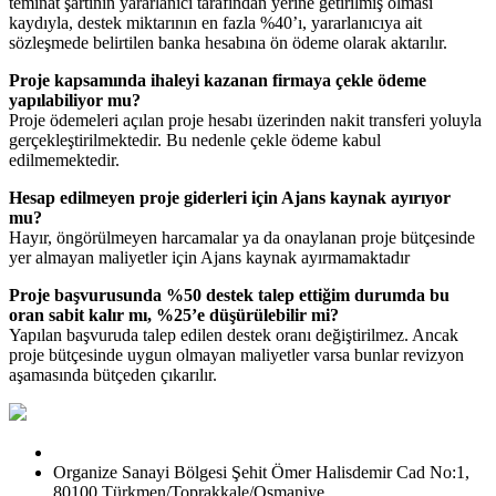
teminat şartının yararlanıcı tarafından yerine getirilmiş olması
kaydıyla, destek miktarının en fazla %40’ı, yararlanıcıya ait
sözleşmede belirtilen banka hesabına ön ödeme olarak aktarılır.
Proje kapsamında ihaleyi kazanan firmaya çekle ödeme
yapılabiliyor mu?
Proje ödemeleri açılan proje hesabı üzerinden nakit transferi yoluyla
gerçekleştirilmektedir. Bu nedenle çekle ödeme kabul
edilmemektedir.
Hesap edilmeyen proje giderleri için Ajans kaynak ayırıyor
mu?
Hayır, öngörülmeyen harcamalar ya da onaylanan proje bütçesinde
yer almayan maliyetler için Ajans kaynak ayırmamaktadır
Proje başvurusunda %50 destek talep ettiğim durumda bu
oran sabit kalır mı, %25’e düşürülebilir mi?
Yapılan başvuruda talep edilen destek oranı değiştirilmez. Ancak
proje bütçesinde uygun olmayan maliyetler varsa bunlar revizyon
aşamasında bütçeden çıkarılır.
Organize Sanayi Bölgesi Şehit Ömer Halisdemir Cad No:1,
80100 Türkmen/Toprakkale/Osmaniye