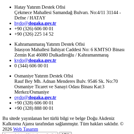
Hatay Yatırım Destek Ofisi
Çekmece Mahallesi Samandağ Bulvarı. No:4/11 31144 -
Defne / HATAY
hydo@
dogaka.gov.tr
+90 (326) 606 00 01
+90 (326) 225 14 52
Kahramanmaraş Yatırım Destek Ofisi
İstasyon Mahallesi İlahiyat Caddesi No: 6 KMTSO Binası
Zemin Kat 46080 Dulkadiroğlu / Kahramanmaraş
kydo@
dogaka.gov.tr
0 (344) 606 00 01
Osmaniye Yatırım Destek Ofisi
Rauf Bey Mh. Adnan Menderes Bulv. 9546 Sk. No:70
Osmaniye Ticaret ve Sanayi Odası Binası Kat:3
Merkez/Osmaniye
oydo@
dogaka.gov.tr
+90 (328) 606 00 01
+90 (328) 888 00 01
Bu sitede yayınlanan her türlü bilgi ve belge Doğu Akdeniz
Kalkınma Ajansı tarafından sağlanmıştır. Tüm hakları saklıdır. ©
2026
Web Tasarım