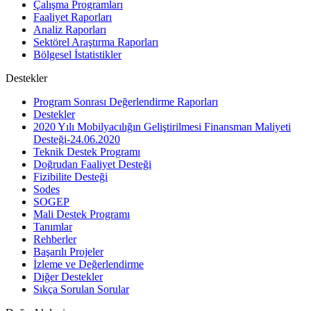
Çalışma Programları
Faaliyet Raporları
Analiz Raporları
Sektörel Araştırma Raporları
Bölgesel İstatistikler
Destekler
Program Sonrası Değerlendirme Raporları
Destekler
2020 Yılı Mobilyacılığın Geliştirilmesi Finansman Maliyeti
Desteği-24.06.2020
Teknik Destek Programı
Doğrudan Faaliyet Desteği
Fizibilite Desteği
Sodes
SOGEP
Mali Destek Programı
Tanımlar
Rehberler
Başarılı Projeler
İzleme ve Değerlendirme
Diğer Destekler
Sıkça Sorulan Sorular