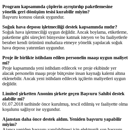
Program kapsamında çöplerin ayrıştırılıp paketlemesine
yönelik geri dönüşüm tesisi kurabilir miyim?
Başvuru konusu olarak uygundur.
Soğuk hava deposu işletmeciliği destek kapsamında mıdır?
Soğuk hava işletmeciliği uygun değildir. Ancak boylama, etiketleme,
paketleme gibi süreçleri bünyesine katmak isteyen ve bu faaliyetlerle
beraber kendi ürününü muhafaza etmeye yönelik yapılacak soğuk
hava deposu yatırımları uygundur.
Proje ile birlikte istihdam edilen personelin maaşı uygun maliyet
mi?
Proje kapsamında yeni istihdam edilecek ve proje ekibinde yer
alacak personelin maaşı proje bütçesine insan kaynağı kalemi altına
eklenebilir. Ancak yeni istihdam edilecek işçilerin maliyetleri uygun
değildir.
Limited şirketten Anonim şirkete geçen Başvuru Sahibi destek
alabilir mi?
01.07.2018 tarihinde önce kurulmuş, tescil edilmiş ve faaliyette olma
koşulunu sağlıyor ise uygundur.
Ajanstan daha önce destek aldım. Yeniden başvuru yapabilir
miyim?
Ajansa yeniden başvuru yapılabilmesi için elektronik son başvuru