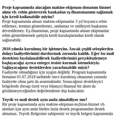
Proje kapsamında alacağım makine-ekipman-donanım hizmet
alımı vb. rehin göstererek bankadan eş-finansmanımı sağlamak
için kredi kullanabilir miyim?
Proje kapsamında alınan makine-ekipmanlar 3 yıl boyunca rehin
edilemez, teminat gösterilemez, satılamaz ve mülkiyeti başkasına
devredilemez. Eş-finansman, proje kapsamında alınan ekipmanlar
rehin gösterilmemek şartıyla kredi kuruluşlarından kredi olarak
sağlanabilir.
2010 yılında kurulmuş bir işletmeyim. Ancak çeşitli sebeplerden
dolayı faaliyetlerimizi durdurmak zorunda kaldık. Eğer bu mali
destekten faydalanabilirsek faaliyetlerimizi gerçekleştirmeye
başlayacağız ayrıca entegre tesiste kurmak istemekteyiz.
Sağlayacağınız desteklerden yararlanabilir miyiz?
Faaliyette olmadığınız için uygun değildir. Program kapsamında
firmanın 01.07.2018 tarihinde önce kurulmuş olmasının yanında
faaliyette olma şartı da aranmaktadır. Sunacağınız destekleyici
belgelerde (hesap özeti veya bilanço) finansal bir akım da
gözükmeyeceğinden değerlendirme dışı kalacaktır.
Teşvik ve mali destek aynı anda alınabiliyor mu?
Bir proje kapsamında aynı makine-ekipman-teçhizat-hizmet vb.
alımları için aynı anda birden fazla destek programından destek
alınamaz. Teşvik Belgesine sahipseniz ve teşvik belgesi kapsamında