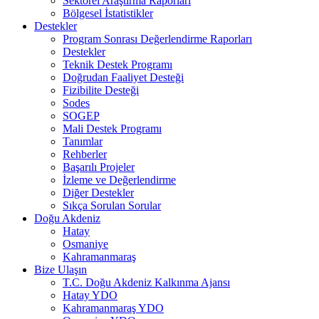
Sektörel Araştırma Raporları
Bölgesel İstatistikler
Destekler
Program Sonrası Değerlendirme Raporları
Destekler
Teknik Destek Programı
Doğrudan Faaliyet Desteği
Fizibilite Desteği
Sodes
SOGEP
Mali Destek Programı
Tanımlar
Rehberler
Başarılı Projeler
İzleme ve Değerlendirme
Diğer Destekler
Sıkça Sorulan Sorular
Doğu Akdeniz
Hatay
Osmaniye
Kahramanmaraş
Bize Ulaşın
T.C. Doğu Akdeniz Kalkınma Ajansı
Hatay YDO
Kahramanmaraş YDO