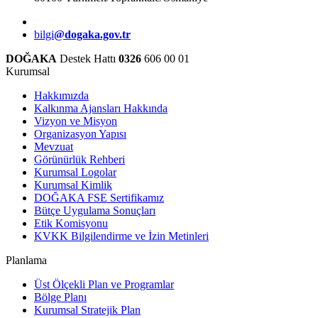
bilgi
@dogaka.gov.tr
DOĞAKA
Destek Hattı
0326
606 00 01
Kurumsal
Hakkımızda
Kalkınma Ajansları Hakkında
Vizyon ve Misyon
Organizasyon Yapısı
Mevzuat
Görünürlük Rehberi
Kurumsal Logolar
Kurumsal Kimlik
DOĞAKA FSE Sertifikamız
Bütçe Uygulama Sonuçları
Etik Komisyonu
KVKK Bilgilendirme ve İzin Metinleri
Planlama
Üst Ölçekli Plan ve Programlar
Bölge Planı
Kurumsal Stratejik Plan