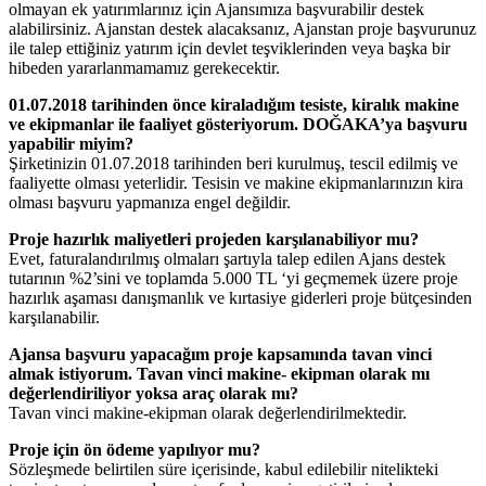
olmayan ek yatırımlarınız için Ajansımıza başvurabilir destek
alabilirsiniz. Ajanstan destek alacaksanız, Ajanstan proje başvurunuz
ile talep ettiğiniz yatırım için devlet teşviklerinden veya başka bir
hibeden yararlanmamamız gerekecektir.
01.07.2018 tarihinden önce kiraladığım tesiste, kiralık makine
ve ekipmanlar ile faaliyet gösteriyorum. DOĞAKA’ya başvuru
yapabilir miyim?
Şirketinizin 01.07.2018 tarihinden beri kurulmuş, tescil edilmiş ve
faaliyette olması yeterlidir. Tesisin ve makine ekipmanlarınızın kira
olması başvuru yapmanıza engel değildir.
Proje hazırlık maliyetleri projeden karşılanabiliyor mu?
Evet, faturalandırılmış olmaları şartıyla talep edilen Ajans destek
tutarının %2’sini ve toplamda 5.000 TL ‘yi geçmemek üzere proje
hazırlık aşaması danışmanlık ve kırtasiye giderleri proje bütçesinden
karşılanabilir.
Ajansa başvuru yapacağım proje kapsamında tavan vinci
almak istiyorum. Tavan vinci makine- ekipman olarak mı
değerlendiriliyor yoksa araç olarak mı?
Tavan vinci makine-ekipman olarak değerlendirilmektedir.
Proje için ön ödeme yapılıyor mu?
Sözleşmede belirtilen süre içerisinde, kabul edilebilir nitelikteki