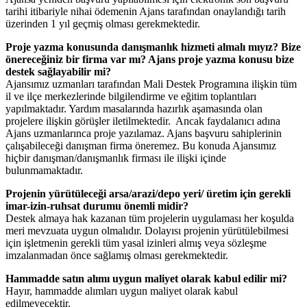
tarihi itibariyle nihai ödemenin Ajans tarafından onaylandığı tarih
üzerinden 1 yıl geçmiş olması gerekmektedir.
Proje yazma konusunda danışmanlık hizmeti almalı mıyız? Bize
önereceğiniz bir firma var mı? Ajans proje yazma konusu bize
destek sağlayabilir mi?
Ajansımız uzmanları tarafından Mali Destek Programına ilişkin tüm
il ve ilçe merkezlerinde bilgilendirme ve eğitim toplantıları
yapılmaktadır. Yardım masalarında hazırlık aşamasında olan
projelere ilişkin görüşler iletilmektedir. Ancak faydalanıcı adına
Ajans uzmanlarınca proje yazılamaz. Ajans başvuru sahiplerinin
çalışabileceği danışman firma öneremez. Bu konuda Ajansımız
hiçbir danışman/danışmanlık firması ile ilişki içinde
bulunmamaktadır.
Projenin yürütüleceği arsa/arazi/depo yeri/ üretim için gerekli
imar-izin-ruhsat durumu önemli midir?
Destek almaya hak kazanan tüm projelerin uygulaması her koşulda
meri mevzuata uygun olmalıdır. Dolayısı projenin yürütülebilmesi
için işletmenin gerekli tüm yasal izinleri almış veya sözleşme
imzalanmadan önce sağlamış olması gerekmektedir.
Hammadde satın alımı uygun maliyet olarak kabul edilir mi?
Hayır, hammadde alımları uygun maliyet olarak kabul
edilmeyecektir.