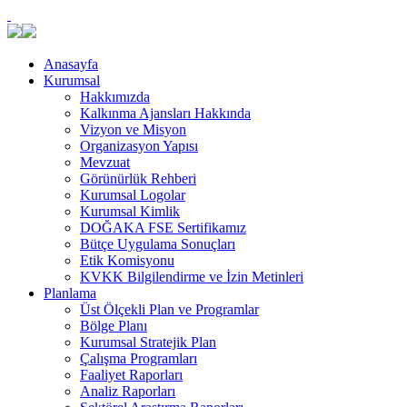
Anasayfa
Kurumsal
Hakkımızda
Kalkınma Ajansları Hakkında
Vizyon ve Misyon
Organizasyon Yapısı
Mevzuat
Görünürlük Rehberi
Kurumsal Logolar
Kurumsal Kimlik
DOĞAKA FSE Sertifikamız
Bütçe Uygulama Sonuçları
Etik Komisyonu
KVKK Bilgilendirme ve İzin Metinleri
Planlama
Üst Ölçekli Plan ve Programlar
Bölge Planı
Kurumsal Stratejik Plan
Çalışma Programları
Faaliyet Raporları
Analiz Raporları