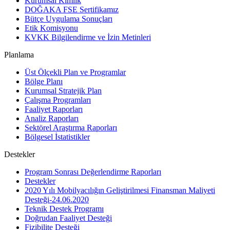
Kurumsal Kimlik
DOĞAKA FSE Sertifikamız
Bütçe Uygulama Sonuçları
Etik Komisyonu
KVKK Bilgilendirme ve İzin Metinleri
Planlama
Üst Ölçekli Plan ve Programlar
Bölge Planı
Kurumsal Stratejik Plan
Çalışma Programları
Faaliyet Raporları
Analiz Raporları
Sektörel Araştırma Raporları
Bölgesel İstatistikler
Destekler
Program Sonrası Değerlendirme Raporları
Destekler
2020 Yılı Mobilyacılığın Geliştirilmesi Finansman Maliyeti
Desteği-24.06.2020
Teknik Destek Programı
Doğrudan Faaliyet Desteği
Fizibilite Desteği