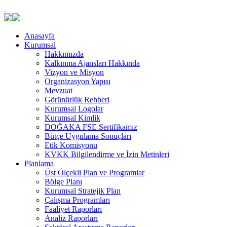
Anasayfa
Kurumsal
Hakkımızda
Kalkınma Ajansları Hakkında
Vizyon ve Misyon
Organizasyon Yapısı
Mevzuat
Görünürlük Rehberi
Kurumsal Logolar
Kurumsal Kimlik
DOĞAKA FSE Sertifikamız
Bütçe Uygulama Sonuçları
Etik Komisyonu
KVKK Bilgilendirme ve İzin Metinleri
Planlama
Üst Ölçekli Plan ve Programlar
Bölge Planı
Kurumsal Stratejik Plan
Çalışma Programları
Faaliyet Raporları
Analiz Raporları