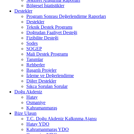
Sektörel Araştırma Raporları
Bölgesel İstatistikler
Destekler
Program Sonrası Değerlendirme Raporları
Destekler
Teknik Destek Programı
Doğrudan Faaliyet Desteği
Fizibilite Desteği
Sodes
SOGEP
Mali Destek Programı
Tanımlar
Rehberler
Başarılı Projeler
İzleme ve Değerlendirme
Diğer Destekler
Sıkça Sorulan Sorular
Doğu Akdeniz
Hatay
Osmaniye
Kahramanmaraş
Bize Ulaşın
T.C. Doğu Akdeniz Kalkınma Ajansı
Hatay YDO
Kahramanmaraş YDO