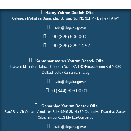
Hatay Yatırım Destek Ofisi
Çekmece Mahallesi Samandağ Bulvarı. No:4/11 31144 - Defne / HATAY
hydo@
dogaka.gov.tr
+90 (326) 606 00 01
+90 (326) 225 14 52
Kahramanmaraş Yatırım Destek Ofisi
İstasyon Mahallesi İlahiyat Caddesi No: 6 KMTSO Binası Zemin Kat 46080
Dulkadiroğlu / Kahramanmaraş
kydo@
dogaka.gov.tr
0 (344) 606 00 01
Osmaniye Yatırım Destek Ofisi
Rauf Bey Mh. Adnan Menderes Bulv. 9546 Sk. No:70 Osmaniye Ticaret ve Sanayi
Odası Binası Kat:3 Merkez/Osmaniye
oydo@
dogaka.gov.tr