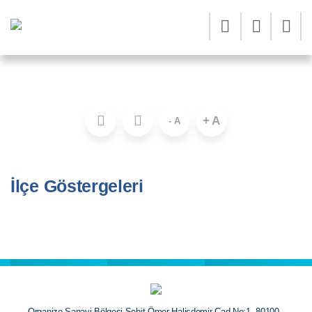
İlçe Göstergeleri
Anasayfa
DOĞAKA İstatistik Rehberi
İlçe Göstergeleri
+ A
- A
İlçe Göstergeleri
Organize Sanayi Bölgesi Şehit Ömer Halisdemir Cad No:1, 80100