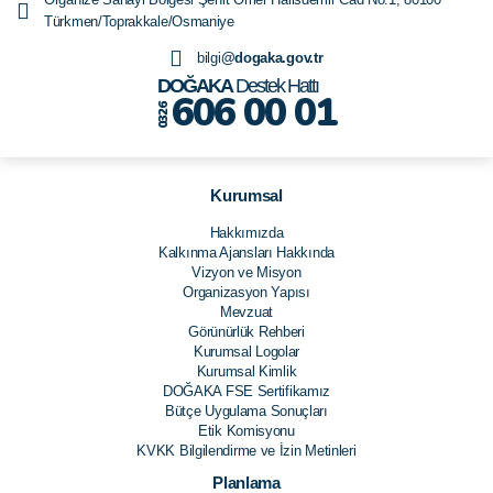
Türkmen/Toprakkale/Osmaniye
bilgi
@dogaka.gov.tr
DOĞAKA
Destek Hattı
606 00 01
0326
Kurumsal
Hakkımızda
Kalkınma Ajansları Hakkında
Vizyon ve Misyon
Organizasyon Yapısı
Mevzuat
Görünürlük Rehberi
Kurumsal Logolar
Kurumsal Kimlik
DOĞAKA FSE Sertifikamız
Bütçe Uygulama Sonuçları
Etik Komisyonu
KVKK Bilgilendirme ve İzin Metinleri
Planlama