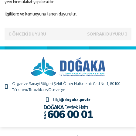
yeni bir mülakat yapılacaktır.
İlgililere ve kamuoyuna ilanen duyurulur.
ÖNCEKİ DUYURU
SONRAKİ DUYURU
Organize Sanayi Bölgesi Şehit Ömer Halisdemir Cad No:1, 80100
Türkmen/Toprakkale/Osmaniye
bilgi
@dogaka.gov.tr
DOĞAKA
Destek Hattı
606 00 01
0326