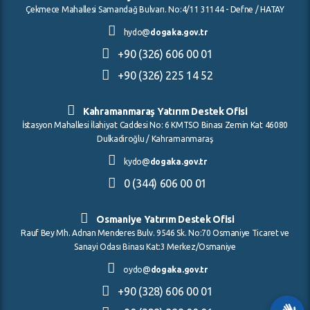
Çekmece Mahallesi Samandağ Bulvarı. No:4/11 31144 - Defne / HATAY
hydo@
dogaka.gov.tr
+90 (326) 606 00 01
+90 (326) 225 14 52
Kahramanmaraş Yatırım Destek Ofisi
İstasyon Mahallesi İlahiyat Caddesi No: 6 KMTSO Binası Zemin Kat 46080
Dulkadiroğlu / Kahramanmaraş
kydo@
dogaka.gov.tr
0 (344) 606 00 01
Osmaniye Yatırım Destek Ofisi
Rauf Bey Mh. Adnan Menderes Bulv. 9546 Sk. No:70 Osmaniye Ticaret ve
Sanayi Odası Binası Kat:3 Merkez/Osmaniye
oydo@
dogaka.gov.tr
+90 (328) 606 00 01