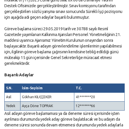
mülakat 07/11/2025 Cuma günü saat 09:00’da Osmaniye Yatırım
Destek Ofisimizde gerçekleştirilmiştir. Sınav komisyonu tarafından
gerçekleştirilen sözlü yarışma sınavı sonucunda Sürekli İşçi pozisyonu
için aşağıda adı geçen adaylar başarılı bulunmuştur.
Göreve başlama süreci 29.05.2019 tarih ve 30788 sayılı Resmî
Gazetede yayımlanan Kalkınma Ajansları Personel Yönetmeliğinin 21.
maddesi uyarınca Ajansımız Yönetim Kurulunun onayından sonra
başlayacaktır. Başarılı adayın görevlendirilme işlemlerinin yapılabilmesi
için, ilgilinin göreve başlama çağrısının kendisine tebliğ edildiği günü
müteakip 15 gün içerisinde Genel Sekreterliğe müracaat etmesi
gerekmektedir.
Başarılı Adaylar
S.N.
İsim-Soyisim
T.C.
Asil
Gökhan KILIÇÇEKER
41*******20
Yedek
Ayça Döne TOPRAK
12*******66
Asil adayın göreve başlamaması ya da deneme süresi içerisinde işten
ayrılması durumunda yedek aday göreve başlatılacak ve bu adayın da
deneme süresi sonunda devam etmemesi durumunda yedek adaylarla