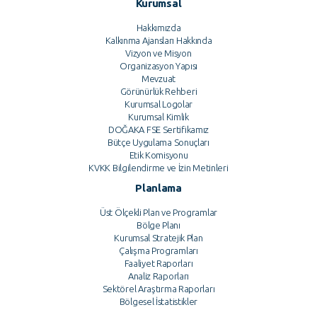
Kurumsal
Hakkımızda
Kalkınma Ajansları Hakkında
Vizyon ve Misyon
Organizasyon Yapısı
Mevzuat
Görünürlük Rehberi
Kurumsal Logolar
Kurumsal Kimlik
DOĞAKA FSE Sertifikamız
Bütçe Uygulama Sonuçları
Etik Komisyonu
KVKK Bilgilendirme ve İzin Metinleri
Planlama
Üst Ölçekli Plan ve Programlar
Bölge Planı
Kurumsal Stratejik Plan
Çalışma Programları
Faaliyet Raporları
Analiz Raporları
Sektörel Araştırma Raporları
Bölgesel İstatistikler