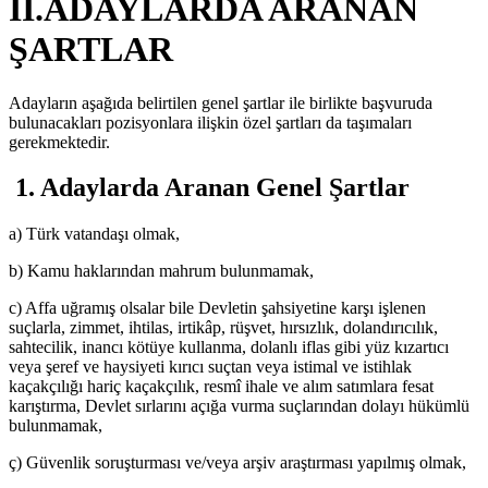
II.ADAYLARDA ARANAN
ŞARTLAR
Adayların aşağıda belirtilen genel şartlar ile birlikte başvuruda
bulunacakları pozisyonlara ilişkin özel şartları da taşımaları
gerekmektedir.
1. Adaylarda Aranan Genel Şartlar
a) Türk vatandaşı olmak,
b) Kamu haklarından mahrum bulunmamak,
c) Affa uğramış olsalar bile Devletin şahsiyetine karşı işlenen
suçlarla, zimmet, ihtilas, irtikâp, rüşvet, hırsızlık, dolandırıcılık,
sahtecilik, inancı kötüye kullanma, dolanlı iflas gibi yüz kızartıcı
veya şeref ve haysiyeti kırıcı suçtan veya istimal ve istihlak
kaçakçılığı hariç kaçakçılık, resmî ihale ve alım satımlara fesat
karıştırma, Devlet sırlarını açığa vurma suçlarından dolayı hükümlü
bulunmamak,
ç) Güvenlik soruşturması ve/veya arşiv araştırması yapılmış olmak,