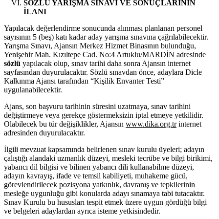
SÖZLÜ YARIŞMA SINAVI VE SONUÇLARININ
İLANI
Yapılacak değerlendirme sonucunda alınması planlanan personel
sayısının 5 (beş) katı kadar aday yarışma sınavına çağrılabilecektir.
Yarışma Sınavı, Ajansın Merkez Hizmet Binasının bulunduğu,
Yenişehir Mah. Kızıltepe Cad. No:4 Artuklu/MARDİN adresinde
sözlü
yapılacak olup, sınav tarihi daha sonra Ajansın internet
sayfasından duyurulacaktır. Sözlü sınavdan önce, adaylara Dicle
Kalkınma Ajansı tarafından “Kişilik Envanter Testi”
uygulanabilecektir.
Ajans, son başvuru tarihinin süresini uzatmaya, sınav tarihini
değiştirmeye veya gerekçe göstermeksizin iptal etmeye yetkilidir.
Olabilecek bu tür değişiklikler, Ajansın
www.dika.org.tr
internet
adresinden duyurulacaktır.
İlgili mevzuat kapsamında belirlenen sınav kurulu üyeleri; adayın
çalıştığı alandaki uzmanlık düzeyi, mesleki tecrübe ve bilgi birikimi,
yabancı dil bilgisi ve bilinen yabancı dili kullanabilme düzeyi,
adayın kavrayış, ifade ve temsil kabiliyeti, muhakeme gücü,
görevlendirilecek pozisyona yatkınlık, davranış ve tepkilerinin
mesleğe uygunluğu gibi konularda adayı sınamaya tabi tutacaktır.
Sınav Kurulu bu hususları tespit etmek üzere uygun gördüğü bilgi
ve belgeleri adaylardan ayrıca isteme yetkisindedir.