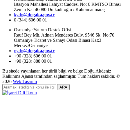
İstasyon Mahallesi İlahiyat Caddesi No: 6 KMTSO Binası
Zemin Kat 46080 Dulkadiroğlu / Kahramanmaraş
kydo@
dogaka.gov.tr
0 (344) 606 00 01
Osmaniye Yatırım Destek Ofisi
Rauf Bey Mh. Adnan Menderes Bulv. 9546 Sk. No:70
Osmaniye Ticaret ve Sanayi Odası Binası Kat:3
Merkez/Osmaniye
oydo@
dogaka.gov.tr
+90 (328) 606 00 01
+90 (328) 888 00 01
Bu sitede yayınlanan her türlü bilgi ve belge Doğu Akdeniz
Kalkınma Ajansı tarafından sağlanmıştır. Tüm hakları saklıdır. ©
2026
Web Tasarım
ARA