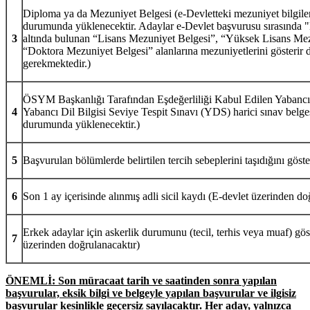
Diploma ya da Mezuniyet Belgesi (e-Devletteki mezuniyet bilgiler
durumunda yüklenecektir. Adaylar e-Devlet başvurusu sırasında 
3
altında bulunan “Lisans Mezuniyet Belgesi”, “Yüksek Lisans Mez
“Doktora Mezuniyet Belgesi” alanlarına mezuniyetlerini gösterir 
gerekmektedir.)
ÖSYM Başkanlığı Tarafından Eşdeğerliliği Kabul Edilen Yabanc
4
Yabancı Dil Bilgisi Seviye Tespit Sınavı (YDS) harici sınav belge
durumunda yüklenecektir.)
5
Başvurulan bölümlerde belirtilen tercih sebeplerini taşıdığını göste
6
Son 1 ay içerisinde alınmış adli sicil kaydı (E-devlet üzerinden do
Erkek adaylar için askerlik durumunu (tecil, terhis veya muaf) gös
7
üzerinden doğrulanacaktır)
ÖNEMLİ: Son müracaat tarih ve saatinden sonra yapılan
başvurular, eksik bilgi ve belgeyle yapılan başvurular ve ilgisiz
başvurular kesinlikle geçersiz sayılacaktır. Her aday, yalnızca