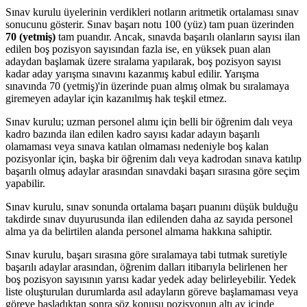
Sınav kurulu üyelerinin verdikleri notların aritmetik ortalaması sınav
sonucunu gösterir. Sınav başarı notu 100 (yüz) tam puan üzerinden
70 (yetmiş)
tam puandır. Ancak, sınavda başarılı olanların sayısı ilan
edilen boş pozisyon sayısından fazla ise, en yüksek puan alan
adaydan başlamak üzere sıralama yapılarak, boş pozisyon sayısı
kadar aday yarışma sınavını kazanmış kabul edilir. Yarışma
sınavında 70 (yetmiş)'in üzerinde puan almış olmak bu sıralamaya
giremeyen adaylar için kazanılmış hak teşkil etmez.
Sınav kurulu; uzman personel alımı için belli bir öğrenim dalı veya
kadro bazında ilan edilen kadro sayısı kadar adayın başarılı
olamaması veya sınava katılan olmaması nedeniyle boş kalan
pozisyonlar için, başka bir öğrenim dalı veya kadrodan sınava katılıp
başarılı olmuş adaylar arasından sınavdaki başarı sırasına göre seçim
yapabilir.
Sınav kurulu, sınav sonunda ortalama başarı puanını düşük bulduğu
takdirde sınav duyurusunda ilan edilenden daha az sayıda personel
alma ya da belirtilen alanda personel almama hakkına sahiptir.
Sınav kurulu, başarı sırasına göre sıralamaya tabi tutmak suretiyle
başarılı adaylar arasından, öğrenim dalları itibarıyla belirlenen her
boş pozisyon sayısının yarısı kadar yedek aday belirleyebilir. Yedek
liste oluşturulan durumlarda asıl adayların göreve başlamaması veya
göreve başladıktan sonra söz konusu pozisyonun altı ay içinde