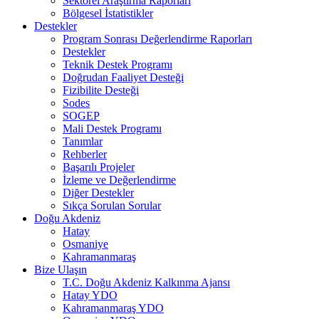
Sektörel Araştırma Raporları
Bölgesel İstatistikler
Destekler
Program Sonrası Değerlendirme Raporları
Destekler
Teknik Destek Programı
Doğrudan Faaliyet Desteği
Fizibilite Desteği
Sodes
SOGEP
Mali Destek Programı
Tanımlar
Rehberler
Başarılı Projeler
İzleme ve Değerlendirme
Diğer Destekler
Sıkça Sorulan Sorular
Doğu Akdeniz
Hatay
Osmaniye
Kahramanmaraş
Bize Ulaşın
T.C. Doğu Akdeniz Kalkınma Ajansı
Hatay YDO
Kahramanmaraş YDO