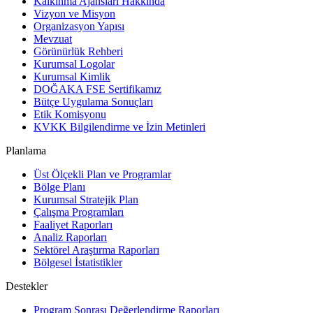
Kalkınma Ajansları Hakkında
Vizyon ve Misyon
Organizasyon Yapısı
Mevzuat
Görünürlük Rehberi
Kurumsal Logolar
Kurumsal Kimlik
DOĞAKA FSE Sertifikamız
Bütçe Uygulama Sonuçları
Etik Komisyonu
KVKK Bilgilendirme ve İzin Metinleri
Planlama
Üst Ölçekli Plan ve Programlar
Bölge Planı
Kurumsal Stratejik Plan
Çalışma Programları
Faaliyet Raporları
Analiz Raporları
Sektörel Araştırma Raporları
Bölgesel İstatistikler
Destekler
Program Sonrası Değerlendirme Raporları