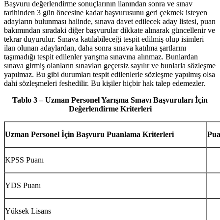
Başvuru değerlendirme sonuçlarının ilanından sonra ve sınav
tarihinden 3 gün öncesine kadar başvurusunu geri çekmek isteyen
adayların bulunması halinde, sınava davet edilecek aday listesi, puan
bakımından sıradaki diğer başvurular dikkate alınarak güncellenir ve
tekrar duyurulur. Sınava katılabileceği tespit edilmiş olup isimleri
ilan olunan adaylardan, daha sonra sınava katılma şartlarını
taşımadığı tespit edilenler yarışma sınavına alınmaz. Bunlardan
sınava girmiş olanların sınavları geçersiz sayılır ve bunlarla sözleşme
yapılmaz. Bu gibi durumları tespit edilenlerle sözleşme yapılmış olsa
dahi sözleşmeleri feshedilir. Bu kişiler hiçbir hak talep edemezler.
Tablo 3 – Uzman Personel Yarışma Sınavı Başvuruları İçin
Değerlendirme Kriterleri
Uzman Personel İçin Başvuru Puanlama Kriterleri
Pua
KPSS Puanı
YDS Puanı
Yüksek Lisans