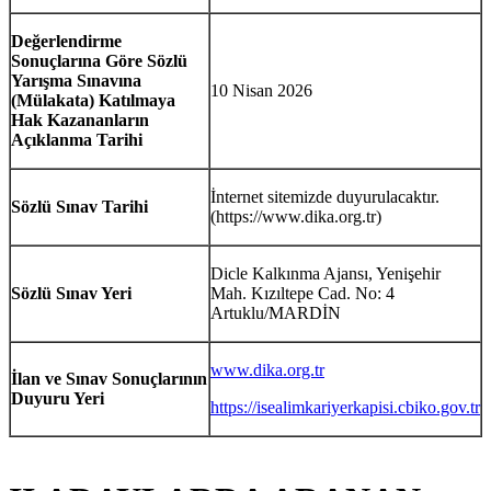
Değerlendirme
Sonuçlarına Göre Sözlü
Yarışma Sınavına
10 Nisan 2026
(Mülakata) Katılmaya
Hak Kazananların
Açıklanma Tarihi
İnternet sitemizde duyurulacaktır.
Sözlü Sınav Tarihi
(https://www.dika.org.tr)
Dicle Kalkınma Ajansı, Yenişehir
Sözlü Sınav Yeri
Mah. Kızıltepe Cad. No: 4
Artuklu/MARDİN
www.dika.org.tr
İlan ve Sınav Sonuçlarının
Duyuru Yeri
https://isealimkariyerkapisi.cbiko.gov.tr