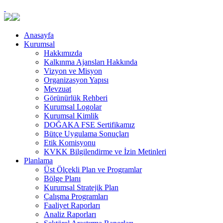
Anasayfa
Kurumsal
Hakkımızda
Kalkınma Ajansları Hakkında
Vizyon ve Misyon
Organizasyon Yapısı
Mevzuat
Görünürlük Rehberi
Kurumsal Logolar
Kurumsal Kimlik
DOĞAKA FSE Sertifikamız
Bütçe Uygulama Sonuçları
Etik Komisyonu
KVKK Bilgilendirme ve İzin Metinleri
Planlama
Üst Ölçekli Plan ve Programlar
Bölge Planı
Kurumsal Stratejik Plan
Çalışma Programları
Faaliyet Raporları
Analiz Raporları