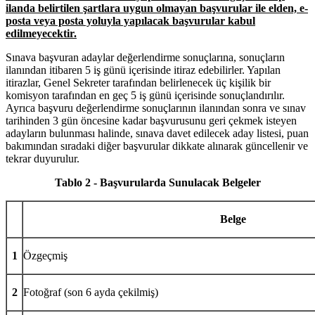
ilanda belirtilen şartlara uygun olmayan başvurular ile elden, e-
posta veya posta yoluyla yapılacak başvurular kabul
edilmeyecektir.
Sınava başvuran adaylar değerlendirme sonuçlarına, sonuçların
ilanından itibaren 5 iş günü içerisinde itiraz edebilirler. Yapılan
itirazlar, Genel Sekreter tarafından belirlenecek üç kişilik bir
komisyon tarafından en geç 5 iş günü içerisinde sonuçlandırılır.
Ayrıca başvuru değerlendirme sonuçlarının ilanından sonra ve sınav
tarihinden 3 gün öncesine kadar başvurusunu geri çekmek isteyen
adayların bulunması halinde, sınava davet edilecek aday listesi, puan
bakımından sıradaki diğer başvurular dikkate alınarak güncellenir ve
tekrar duyurulur.
Tablo 2 - Başvurularda Sunulacak Belgeler
Belge
1
Özgeçmiş
2
Fotoğraf (son 6 ayda çekilmiş)