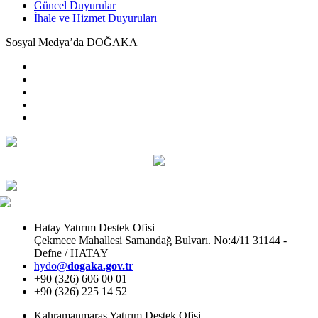
Güncel Duyurular
İhale ve Hizmet Duyuruları
Sosyal Medya’da DOĞAKA
Hatay Yatırım Destek Ofisi
Çekmece Mahallesi Samandağ Bulvarı. No:4/11 31144 -
Defne / HATAY
hydo@
dogaka.gov.tr
+90 (326) 606 00 01
+90 (326) 225 14 52
Kahramanmaraş Yatırım Destek Ofisi