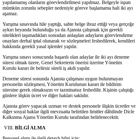
yapılamamış olanların görevlendirilmesi yapılmaz. Belgeyle ispatı
mümkün zorunlu sebepler nedeniyle göreve başlamama hali iki ayı
aşamaz.
Yarışma sınavında hile yaptığı, sahte belge ibraz ettiği veya gerçeğe
aykırı beyanda bulunduğu ya da Ajansta çalışmak için gerekli
nitelikleri taşımadıkları sonradan anlaşılan adayların görevlendirme
onayları derhal iptal olunarak ve sözleşmeleri feshedilerek, kendileri
hakkında gerekli yasal işlemler yapılır.
Yarışma sınavı sonucunda başarılı olan adaylar ile iki ayı deneme
süresi olmak üzere, Genel Sekreterin önerisi üzerine Yönetim
Kurulu kararı ile belirsiz süreli iş akdi yapılır.
Deneme süresi sonunda Ajansta çalışması uygun bulunmayan
personelin sözleşmesi, Yönetim Kurulunun kararı ile bildirim
süresine gerek olmaksızın ve tazminatsız feshedilir. Kişinin çalıştığı
günlere ilişkin ücret ve diğer hakları saklıdır.
Ajansta görev yapacak uzman ve destek personele ilişkin ücretler ve
diğer sosyal haklar ilgili mevzuatta belirtilen limitler dâhilinde Dicle
Kalkınma Ajansı Yönetim Kurulu tarafından belirlenecektir.
BİLGİ ALMA
Personel alımı ile ilgili detaylı bilgi için;