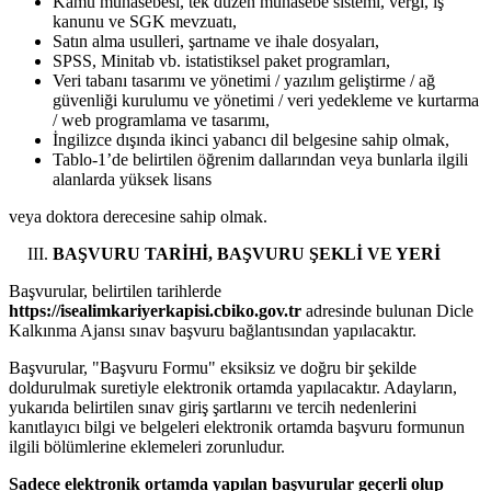
Kamu muhasebesi, tek düzen muhasebe sistemi, vergi, iş
kanunu ve SGK mevzuatı,
Satın alma usulleri, şartname ve ihale dosyaları,
SPSS, Minitab vb. istatistiksel paket programları,
Veri tabanı tasarımı ve yönetimi / yazılım geliştirme / ağ
güvenliği kurulumu ve yönetimi / veri yedekleme ve kurtarma
/ web programlama ve tasarımı,
İngilizce dışında ikinci yabancı dil belgesine sahip olmak,
Tablo-1’de belirtilen öğrenim dallarından veya bunlarla ilgili
alanlarda yüksek lisans
veya doktora derecesine sahip olmak.
BAŞVURU TARİHİ, BAŞVURU ŞEKLİ VE YERİ
Başvurular, belirtilen tarihlerde
https://isealimkariyerkapisi.cbiko.gov.tr
adresinde bulunan Dicle
Kalkınma Ajansı sınav başvuru bağlantısından yapılacaktır.
Başvurular, "Başvuru Formu" eksiksiz ve doğru bir şekilde
doldurulmak suretiyle elektronik ortamda yapılacaktır. Adayların,
yukarıda belirtilen sınav giriş şartlarını ve tercih nedenlerini
kanıtlayıcı bilgi ve belgeleri elektronik ortamda başvuru formunun
ilgili bölümlerine eklemeleri zorunludur.
Sadece elektronik ortamda yapılan başvurular geçerli olup