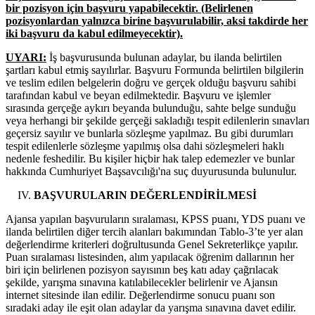
bir pozisyon için başvuru yapabilecektir. (Belirlenen
pozisyonlardan yalnızca birine başvurulabilir, aksi takdirde her
iki başvuru da kabul edilmeyecektir).
UYARI:
İş başvurusunda bulunan adaylar, bu ilanda belirtilen
şartları kabul etmiş sayılırlar. Başvuru Formunda belirtilen bilgilerin
ve teslim edilen belgelerin doğru ve gerçek olduğu başvuru sahibi
tarafından kabul ve beyan edilmektedir. Başvuru ve işlemler
sırasında gerçeğe aykırı beyanda bulunduğu, sahte belge sunduğu
veya herhangi bir şekilde gerçeği sakladığı tespit edilenlerin sınavları
geçersiz sayılır ve bunlarla sözleşme yapılmaz. Bu gibi durumları
tespit edilenlerle sözleşme yapılmış olsa dahi sözleşmeleri haklı
nedenle feshedilir. Bu kişiler hiçbir hak talep edemezler ve bunlar
hakkında Cumhuriyet Başsavcılığı'na suç duyurusunda bulunulur.
BAŞVURULARIN DEĞERLENDİRİLMESİ
Ajansa yapılan başvuruların sıralaması, KPSS puanı, YDS puanı ve
ilanda belirtilen diğer tercih alanları bakımından Tablo-3’te yer alan
değerlendirme kriterleri doğrultusunda Genel Sekreterlikçe yapılır.
Puan sıralaması listesinden, alım yapılacak öğrenim dallarının her
biri için belirlenen pozisyon sayısının beş katı aday çağrılacak
şekilde, yarışma sınavına katılabilecekler belirlenir ve Ajansın
internet sitesinde ilan edilir. Değerlendirme sonucu puanı son
sıradaki aday ile eşit olan adaylar da yarışma sınavına davet edilir.