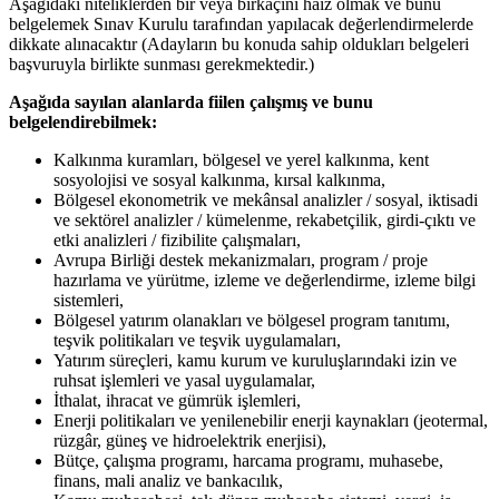
Aşağıdaki niteliklerden bir veya birkaçını haiz olmak ve bunu
belgelemek Sınav Kurulu tarafından yapılacak değerlendirmelerde
dikkate alınacaktır (Adayların bu konuda sahip oldukları belgeleri
başvuruyla birlikte sunması gerekmektedir.)
Aşağıda sayılan alanlarda fiilen çalışmış ve bunu
belgelendirebilmek:
Kalkınma kuramları, bölgesel ve yerel kalkınma, kent
sosyolojisi ve sosyal kalkınma, kırsal kalkınma,
Bölgesel ekonometrik ve mekânsal analizler / sosyal, iktisadi
ve sektörel analizler / kümelenme, rekabetçilik, girdi-çıktı ve
etki analizleri / fizibilite çalışmaları,
Avrupa Birliği destek mekanizmaları, program / proje
hazırlama ve yürütme, izleme ve değerlendirme, izleme bilgi
sistemleri,
Bölgesel yatırım olanakları ve bölgesel program tanıtımı,
teşvik politikaları ve teşvik uygulamaları,
Yatırım süreçleri, kamu kurum ve kuruluşlarındaki izin ve
ruhsat işlemleri ve yasal uygulamalar,
İthalat, ihracat ve gümrük işlemleri,
Enerji politikaları ve yenilenebilir enerji kaynakları (jeotermal,
rüzgâr, güneş ve hidroelektrik enerjisi),
Bütçe, çalışma programı, harcama programı, muhasebe,
finans, mali analiz ve bankacılık,