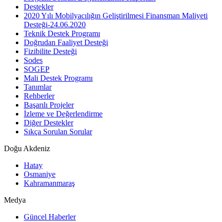
Destekler
2020 Yılı Mobilyacılığın Geliştirilmesi Finansman Maliyeti
Desteği-24.06.2020
Teknik Destek Programı
Doğrudan Faaliyet Desteği
Fizibilite Desteği
Sodes
SOGEP
Mali Destek Programı
Tanımlar
Rehberler
Başarılı Projeler
İzleme ve Değerlendirme
Diğer Destekler
Sıkça Sorulan Sorular
Doğu Akdeniz
Hatay
Osmaniye
Kahramanmaraş
Medya
Güncel Haberler