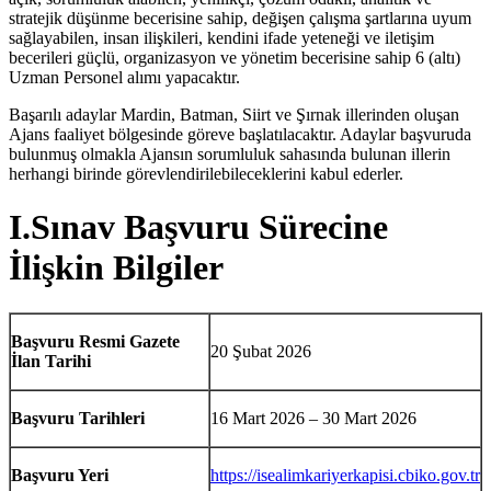
stratejik düşünme becerisine sahip, değişen çalışma şartlarına uyum
sağlayabilen, insan ilişkileri, kendini ifade yeteneği ve iletişim
becerileri güçlü, organizasyon ve yönetim becerisine sahip 6 (altı)
Uzman Personel alımı yapacaktır.
Başarılı adaylar Mardin, Batman, Siirt ve Şırnak illerinden oluşan
Ajans faaliyet bölgesinde göreve başlatılacaktır. Adaylar başvuruda
bulunmuş olmakla Ajansın sorumluluk sahasında bulunan illerin
herhangi birinde görevlendirilebileceklerini kabul ederler.
I.Sınav Başvuru Sürecine
İlişkin Bilgiler
Başvuru Resmi Gazete
20 Şubat 2026
İlan Tarihi
Başvuru Tarihleri
16 Mart 2026 – 30 Mart 2026
Başvuru Yeri
https://isealimkariyerkapisi.cbiko.gov.tr