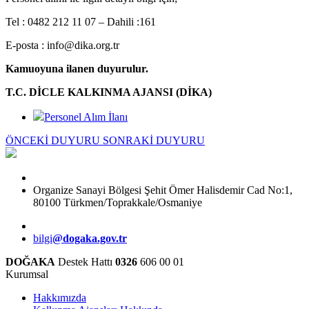
Tel : 0482 212 11 07 – Dahili :161
E-posta : info@dika.org.tr
Kamuoyuna ilanen duyurulur.
T.C. DİCLE KALKINMA AJANSI (DİKA)
Personel Alım İlanı
ÖNCEKİ DUYURU
SONRAKİ DUYURU
Organize Sanayi Bölgesi Şehit Ömer Halisdemir Cad No:1,
80100 Türkmen/Toprakkale/Osmaniye
bilgi
@dogaka.gov.tr
DOĞAKA
Destek Hattı
0326
606 00 01
Kurumsal
Hakkımızda