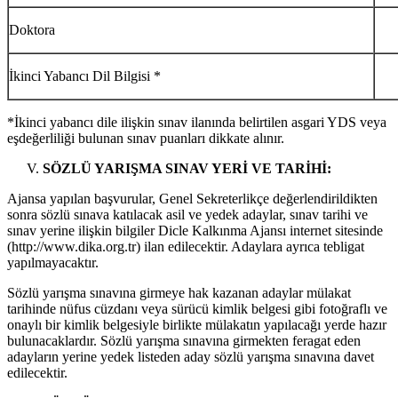
Doktora
İkinci Yabancı Dil Bilgisi *
*İkinci yabancı dile ilişkin sınav ilanında belirtilen asgari YDS veya
eşdeğerliliği bulunan sınav puanları dikkate alınır.
SÖZLÜ YARIŞMA SINAV YERİ VE TARİHİ:
Ajansa yapılan başvurular, Genel Sekreterlikçe değerlendirildikten
sonra sözlü sınava katılacak asil ve yedek adaylar, sınav tarihi ve
sınav yerine ilişkin bilgiler Dicle Kalkınma Ajansı internet sitesinde
(http://www.dika.org.tr) ilan edilecektir. Adaylara ayrıca tebligat
yapılmayacaktır.
Sözlü yarışma sınavına girmeye hak kazanan adaylar mülakat
tarihinde nüfus cüzdanı veya sürücü kimlik belgesi gibi fotoğraflı ve
onaylı bir kimlik belgesiyle birlikte mülakatın yapılacağı yerde hazır
bulunacaklardır. Sözlü yarışma sınavına girmekten feragat eden
adayların yerine yedek listeden aday sözlü yarışma sınavına davet
edilecektir.