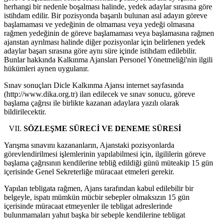
herhangi bir nedenle boşalması halinde, yedek adaylar sırasına göre
istihdam edilir. Bir pozisyonda başarılı bulunan asıl adayın göreve
başlamaması ve yedeğinin de olmaması veya yedeği olmasına
rağmen yedeğinin de göreve başlamaması veya başlamasına rağmen
ajanstan ayrılması halinde diğer pozisyonlar için belirlenen yedek
adaylar başarı sırasına göre aynı süre içinde istihdam edilebilir.
Bunlar hakkında Kalkınma Ajansları Personel Yönetmeliği'nin ilgili
hükümleri aynen uygulanır.
Sınav sonuçları Dicle Kalkınma Ajansı internet sayfasında
(http://www.dika.org.tr) ilan edilecek ve sınav sonucu, göreve
başlama çağrısı ile birlikte kazanan adaylara yazılı olarak
bildirilecektir.
SÖZLEŞME SÜRECİ VE DENEME SÜRESİ
Yarışma sınavını kazananların, Ajanstaki pozisyonlarda
görevlendirilmesi işlemlerinin yapılabilmesi için, ilgililerin göreve
başlama çağrısının kendilerine tebliğ edildiği günü müteakip 15 gün
içerisinde Genel Sekreterliğe müracaat etmeleri gerekir.
Yapılan tebligata rağmen, Ajans tarafından kabul edilebilir bir
belgeyle, ispatı mümkün mücbir sebepler olmaksızın 15 gün
içerisinde müracaat etmeyenler ile tebligat adreslerinde
bulunmamaları yahut başka bir sebeple kendilerine tebligat