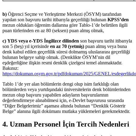
b)
Öğrenci Seçme ve Yerleştirme Merkezi (ÖSYM) tarafından
yapılan son başvuru tarihi itibarıyla geçerliliği bulunan
KPSS’den
mezun oldukları öğrenim dallarına göre Tablo-1’de belirtilen ilgili
puan türlerinden en az 80 (seksen) puan almış olmak,
c)
YDS veya e-YDS İngilizce dilinden
son başvuru tarihi itibarıyla
son 5 (beş) yıl içerisinde
en az 70 (yetmiş)
puan almış veya buna
denk kabul edilen geçerlilik süresi dolmamış uluslararası geçerliliği
bulunan belgeye sahip olmak. (Denklikte ÖSYM’nin dil
eşdeğerliğine ilişkin resmi denklik çizelgesi temel alınmaktadır.
Bakınız:
https://dokuman.osym.gov.tr/pdfdokuman/2025/GENEL/esdegerlik
Tablo 1’de yer alan bölümlerin dengi olup isim farklılığı olan
bölümlerden veya yurtdışındaki üniversitelerin denk bölümlerinden
mezun olup başvuru yapabilen adayların başvurularının
değerlendirmeye alınabilmesi için, e-Devlet başvurusu sırasında
“Diğer Belgelerimiz” aşaması altında bulunan “Denklik Gösterir
Belge” alanına ilgili dokümanı mutlaka yüklemeleri gerekmektedir.
4. Uzman Personel İçin Tercih Nedenleri