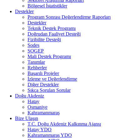
Sektörel Araştırma Raporları
Bölgesel İstatistikler
Destekler
Program Sonrası Değerlendirme Raporları
Destekler
Teknik Destek Programı
Doğrudan Faaliyet Desteği
Fizibilite Desteği
Sodes
SOGEP
Mali Destek Programı
Tanımlar
Rehberler
Başarılı Projeler
İzleme ve Değerlendirme
Diğer Destekler
Sıkça Sorulan Sorular
Doğu Akdeniz
Hatay
Osmaniye
Kahramanmaraş
Bize Ulaşın
T.C. Doğu Akdeniz Kalkınma Ajansı
Hatay YDO
Kahramanmaraş YDO