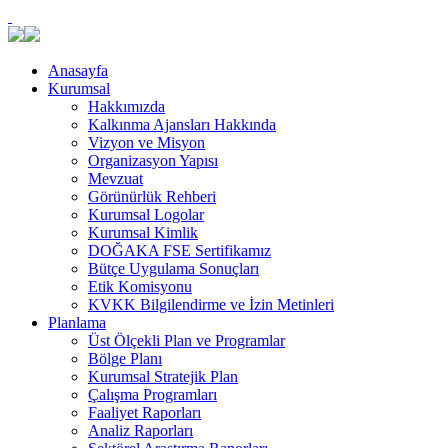
Anasayfa
Kurumsal
Hakkımızda
Kalkınma Ajansları Hakkında
Vizyon ve Misyon
Organizasyon Yapısı
Mevzuat
Görünürlük Rehberi
Kurumsal Logolar
Kurumsal Kimlik
DOĞAKA FSE Sertifikamız
Bütçe Uygulama Sonuçları
Etik Komisyonu
KVKK Bilgilendirme ve İzin Metinleri
Planlama
Üst Ölçekli Plan ve Programlar
Bölge Planı
Kurumsal Stratejik Plan
Çalışma Programları
Faaliyet Raporları
Analiz Raporları