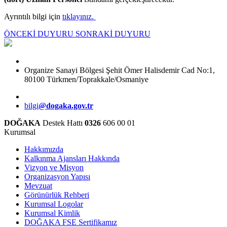
Ayrıntılı bilgi için
tıklayınız.
ÖNCEKİ DUYURU
SONRAKİ DUYURU
Organize Sanayi Bölgesi Şehit Ömer Halisdemir Cad No:1,
80100 Türkmen/Toprakkale/Osmaniye
bilgi
@dogaka.gov.tr
DOĞAKA
Destek Hattı
0326
606 00 01
Kurumsal
Hakkımızda
Kalkınma Ajansları Hakkında
Vizyon ve Misyon
Organizasyon Yapısı
Mevzuat
Görünürlük Rehberi
Kurumsal Logolar
Kurumsal Kimlik
DOĞAKA FSE Sertifikamız