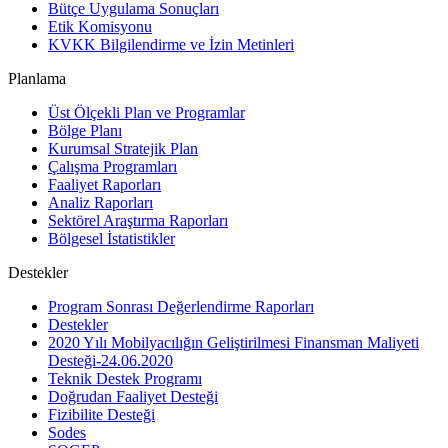
Bütçe Uygulama Sonuçları
Etik Komisyonu
KVKK Bilgilendirme ve İzin Metinleri
Planlama
Üst Ölçekli Plan ve Programlar
Bölge Planı
Kurumsal Stratejik Plan
Çalışma Programları
Faaliyet Raporları
Analiz Raporları
Sektörel Araştırma Raporları
Bölgesel İstatistikler
Destekler
Program Sonrası Değerlendirme Raporları
Destekler
2020 Yılı Mobilyacılığın Geliştirilmesi Finansman Maliyeti
Desteği-24.06.2020
Teknik Destek Programı
Doğrudan Faaliyet Desteği
Fizibilite Desteği
Sodes